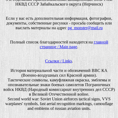
НКВД СССР Забайкальского округа (Нерчинск)
Если у вас есть дополнительная информация, фотографии,
документы, собственные рисунки - просьба сообщить или
выслать материалы на адрес
pg_monster@mail.ru
Полный список благодарностей находится на
главной
странице / Main page
.
Ссылки / Links
.
История материальной части и обозначений ВВС КА
(Военно-воздушных сил Красной армии).
Тактические символы, камуфляжная окраска, эмблемы и
опознавательные знаки боевых самолетов Пограничных
войск НКВД (Народный комиссариат внутренних дел СССР)
в Великой Отечественной войне.
Second world war: Soviet Union airforces tactical signs, VVS
warplanes' symbols, fast aerial recognition markings, camouflage
and emblems of russian aviation units.