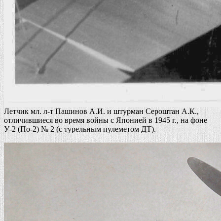
Летчик мл. л-т Пашинов А.И. и штурман Сероштан А.К.,
отличившиеся во время войны с Японией в 1945 г., на фоне
У-2 (По-2) № 2 (с турельным пулеметом ДТ).