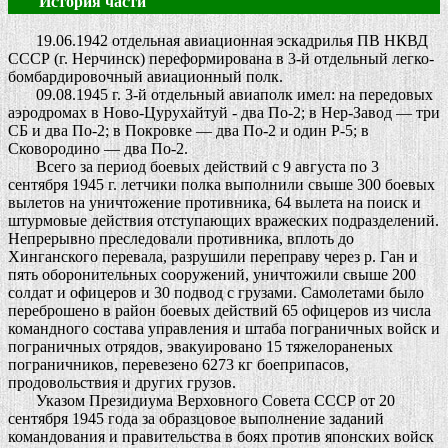
История части
19.06.1942
отдельная авиационная эскадрилья ПВ НКВД
СССР (г. Нерчинск) переформирована в 3-й отдельный легко-
бомбардировочный авиационный полк.
09.08.1945 г. 3-й отдельный авиаполк имел: на передовых
аэродромах в Ново-Цурухайтуй - два По-2; в Hep-Завод — три
СБ и два По-2; в Покровке — два По-2 и один Р-5; в
Сковородино — два По-2.
Всего за период боевых действий с 9 августа по 3
сентября 1945 г. летчики полка выполнили свыше 300 боевых
вылетов на уничтожение противника, 64 вылета на поиск и
штурмовые действия отступающих вражеских подразделений.
Непрерывно преследовали противника, вплоть до
Хинганского перевала, разрушили переправу через р. Ган и
пять оборонительных сооружений, уничтожили свыше 200
солдат и офицеров и 30 подвод с грузами. Самолетами было
переброшено в район боевых действий 65 офицеров из числа
командного состава управления и штаба пограничных войск и
пограничных отрядов, эвакуировано 15 тяжелораненых
пограничников, перевезено 6273 кг боеприпасов,
продовольствия и других грузов.
Указом Президиума Верховного Совета СССР от 20
сентября 1945 года за образцовое выполнение заданий
командования и правительства в боях против японских войск