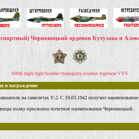
спортный) Черновицкий орденов Кутузова и Але
690th night light bomber (transport) aviation regiment VVS
я и награждение
аполк на самолетах У-2. С 19.03.1942 получил наименование т
новицы полку присвоено почетное наименование Черновицкий.