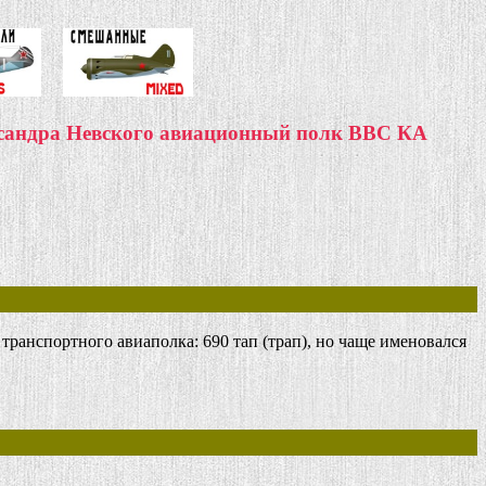
ксандра Невского авиационный полк ВВС КА
ранспортного авиаполка: 690 тап (трап), но чаще именовался