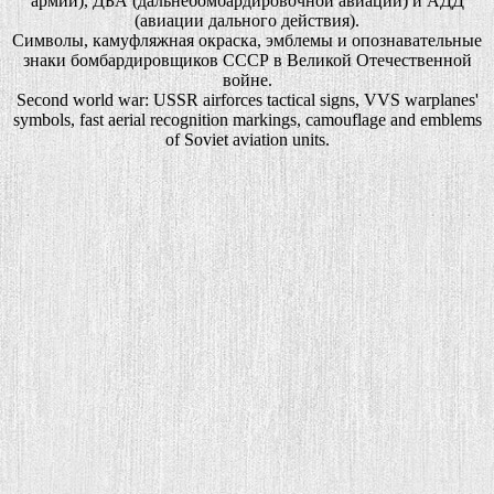
армии), ДБА (дальнебомбардировочной авиации) и АДД
(авиации дального действия).
Символы, камуфляжная окраска, эмблемы и опознавательные
знаки бомбардировщиков СССР в Великой Отечественной
войне.
Second world war: USSR airforces tactical signs, VVS warplanes'
symbols, fast aerial recognition markings, camouflage and emblems
of Soviet aviation units.