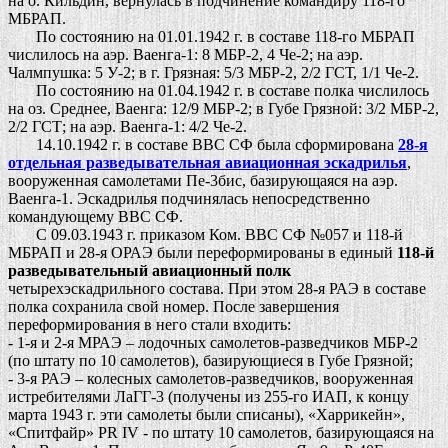
на о. Кильдин, вернулась в подчинение командиру 118-го
МБРАП.
По состоянию на 01.01.1942 г. в составе 118-го МБРАП
числилось на аэр. Ваенга-1: 8 МБР-2, 4 Че-2; на аэр.
Чалмпушка: 5 У-2; в г. Грязная: 5/3 МБР-2, 2/2 ГСТ, 1/1 Че-2.
По состоянию на 01.04.1942 г. в составе полка числилось
на оз. Среднее, Ваенга: 12/9 МБР-2; в Губе Грязной: 3/2 МБР-2,
2/2 ГСТ; на аэр. Ваенга-1: 4/2 Че-2.
14.10.1942 г. в составе ВВС СФ была сформирована
28-я
отдельная разведывательная авиационная эскадрилья
,
вооруженная самолетами Пе-3бис, базирующаяся на аэр.
Ваенга-1. Эскадрилья подчинялась непосредственно
командующему ВВС СФ.
С 09.03.1943 г. приказом Ком. ВВС СФ №057 и 118-й
МБРАП и 28-я ОРАЭ были переформированы в единый
118-й
разведывательный авиационный полк
четырехэскадрильного состава. При этом 28-я РАЭ в составе
полка сохранила свой номер. После завершения
переформирования в него стали входить:
- 1-я и 2-я МРАЭ – лодочных самолетов-разведчиков МБР-2
(по штату по 10 самолетов), базирующиеся в Губе Грязной;
- 3-я РАЭ – колесных самолетов-разведчиков, вооруженная
истребителями ЛаГГ-3 (получены из 255-го ИАП, к концу
марта 1943 г. эти самолеты были списаны), «Харрикейн»,
«Спитфайр» PR IV - по штату 10 самолетов, базирующаяся на