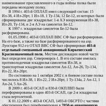
наименование прославленного в годы войны полка были
переданы молодому полку.
В 1994 г. 403-й ОПЛАП имел следующий состав: 15
Ил-38, 4 Ил-20рт, 1 Ил-18, 1 Ту-134, 12 Бе-12, из которых были
сформированы две эскадрильи: 1-я АЭ вооруженная Ил-38,
Ил-20, Ту-134, и 2-я АЭ на самолетах Бе-12.
К 1997 г. эскадрилья самолетов Бе-12 была
расформирована.
01.05.1998 г. 403-й ОПЛАП ВВС СФ был расформирован.
На его базе, а также на базе расформированного на аэр.
Луостари 912-го ОТАП ВВС СФ был сформирован
403-й
отдельный смешанный авиационный Киркенесский
Краснознаменный полк
. Местом дислокации новой части
был определен аэр. Североморск-1. В его составе имелась
противолодочная эскадрилья самолетов Ил-38, и
транспортная эскадрилья самолетов Ан-12, Ан-26, Ту-134,
Ил-22, Ил-20рт.
По состоянию на 1 октября 2002 г. в боевом составе полка
числилось 8 Ил-38, 1 Ил-22, 2 Ил-20рт, 1 Ту-134а, 2 Ан-12, 1
Ан-24, 5 Ан-26.
В 2009 г. 403-й ОСАП и 830-й ОКПЛВП были
переформированы в один 403-й ОСАП, где 2-я эскадрилья
стала вертолетной.
К 01.12.2009 г. 403-й ОСАП, 1493-й ОБСРТО с частями
обеспечения был переформирован в
7050-ю авиационную