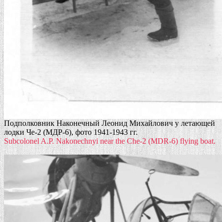
Подполковник Наконечный Леонид Михайлович у летающей
лодки Че-2 (МДР-6), фото 1941-1943 гг.
Subcolonel A.P. Nakonechnyi near the Che-2 (MDR-6) flying boat.