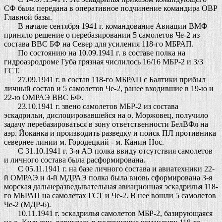
СФ была передана в оперативное подчинение командира ОВР
Главной базы.
В начале сентября 1941 г. командование Авиации ВМФ
приняло решение о перебазировании 5 самолетов Че-2 из
состава ВВС БФ на Север для усиления 118-го МБРАП.
По состоянию на 10.09.1941 г. в составе полка на
гидроаэродроме Губа грязная числилось 16/16 МБР-2 и 3/3
ГСТ.
27.09.1941 г. в состав 118-го МБРАП с Балтики прибыл
личный состав и 5 самолетов Че-2, ранее входившие в 19-ю и
22-ю ОМРАЭ ВВС БФ.
23.10.1941 г. звено самолетов МБР-2 из состава
эскадрильи, дислоцировавшейся на о. Моржовец, получило
задачу перебазироваться в зону ответственности БелВФл на
аэр. Йоканка и производить разведку и поиск ПЛ противника
севернее линии м. Городецкий - м. Канин Нос.
С 31.10.1941 г. 3-я АЭ полка ввиду отсутствия самолетов
и личного состава была расформирована.
С 05.11.1941 г. на базе личного состава и авиатехники 22-
й ОМРАЭ и 4-й МДРАЭ полка была вновь сформирована 3-я
морская дальнеразведывательная авиационная эскадрилья 118-
го МБРАП на самолетах ГСТ и Че-2. В нее вошли 5 самолетов
Че-2 (МДР-6).
10.11.1941 г. эскадрилья самолетов МБР-2, базирующаяся