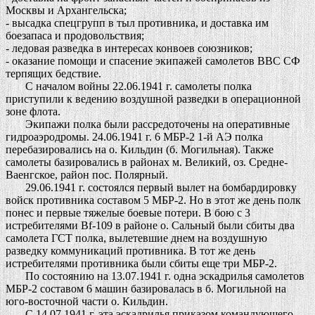
Москвы и Архангельска;
- высадка спецгрупп в тыл противника, и доставка им
боезапаса и продовольствия;
- ледовая разведка в интересах конвоев союзников;
- оказание помощи и спасение экипажей самолетов ВВС СФ
терпящих бедствие.
С началом войны 22.06.1941 г. самолеты полка
приступили к ведению воздушной разведки в операционной
зоне флота.
Экипажи полка были рассредоточены на оперативные
гидроаэродромы. 24.06.1941 г. 6 МБР-2 1-й АЭ полка
перебазировались на о. Кильдин (б. Могильная). Также
самолеты базировались в районах м. Великий, оз. Средне-
Ваенгское, район пос. Полярный.
29.06.1941 г. состоялся первый вылет на бомбардировку
войск противника составом 5 МБР-2. Но в этот же день полк
понес и первые тяжелые боевые потери. В бою с 3
истребителями Bf-109 в районе о. Сальный были сбиты два
самолета ГСТ полка, вылетевшие днем на воздушную
разведку коммуникаций противника. В тот же день
истребителями противника были сбиты еще три МБР-2.
По состоянию на 13.07.1941 г. одна эскадрилья самолетов
МБР-2 составом 6 машин базировалась в б. Могильной на
юго-восточной части о. Кильдин.
С 14.07.1941 г. эта эскадрилья приказом командующего