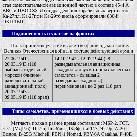
стал самостоятельной авиационной частью в составе 45-й А
ВВС и ПВО СФ. Из подразделения корабельных вертолетов
Ка-27пл, Ка-27пс и Ка-29тб вновь сформировали 830-й
ОКПЛВП.
Подчиненность и участие на фронтах
Полк принимал участие в советско-финляндской войне.
Великая Отечественная война, в составе действующей армии
22.06.1941 -
14.10.1942 - 12.05.1944 (28
20.03.1943 (118
разведывательная авиационная
омбрап - отдельный
эскадрилья двухмоторных колесных
морской ближне-
самолетов - бывшая 2
разведывательный
разведавиаэскадрилья)
авиационный полк)
переименована во 2 раэ 118 рап
20.03.1943 -
09.05.1945 (118 орап)
Типы самолетов, применявшихся в боевых действиях
Матчасть полка в разное время составляли: МБР-2, ГСТ,
Че-2 (МДР-6), Пе-2р, Пе-3бис, ДБ-3ф, ЛаГГ-3, Як-9р, А-20
Boston, B-25G Mitchell, PBN-1 Nomad, PBY-6A Catalina, Р-40Е