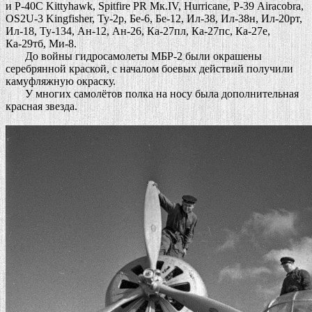
и Р-40С Kittyhawk, Spitfire PR Мк.IV, Hurricane, Р-39 Airacobra,
OS2U-3 Kingfisher, Ту-2р, Бе-6, Бе-12, Ил-38, Ил-38н, Ил-20рт,
Ил-18, Ту-134, Ан-12, Ан-26, Ка-27пл, Ка-27пс, Ка-27е,
Ка-29тб, Ми-8.
До войны гидросамолеты МБР-2 были окрашены
серебрянной краской, с началом боевых действий получили
камуфляжную окраску.
У многих самолётов полка на носу была дополнительная
красная звезда.