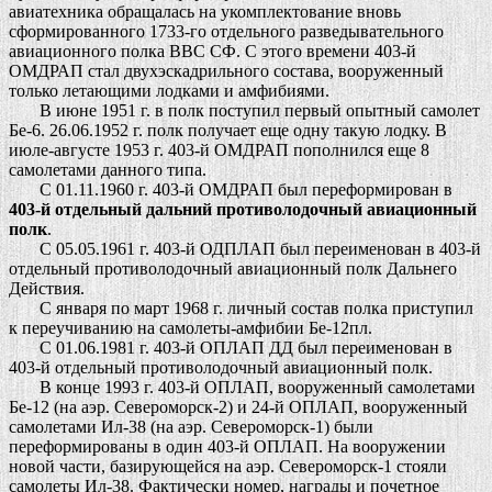
авиатехника обращалась на укомплектование вновь
сформированного 1733-го отдельного разведывательного
авиационного полка ВВС СФ. С этого времени 403-й
ОМДРАП стал двухэскадрильного состава, вооруженный
только летающими лодками и амфибиями.
В июне 1951 г. в полк поступил первый опытный самолет
Бе-6. 26.06.1952 г. полк получает еще одну такую лодку. В
июле-августе 1953 г. 403-й ОМДРАП пополнился еще 8
самолетами данного типа.
С 01.11.1960 г. 403-й ОМДРАП был переформирован в
403-й отдельный дальний противолодочный авиационный
полк
.
С 05.05.1961 г. 403-й ОДПЛАП был переименован в 403-й
отдельный противолодочный авиационный полк Дальнего
Действия.
С января по март 1968 г. личный состав полка приступил
к переучиванию на самолеты-амфибии Бе-12пл.
С 01.06.1981 г. 403-й ОПЛАП ДД был переименован в
403-й отдельный противолодочный авиационный полк.
В конце 1993 г. 403-й ОПЛАП, вооруженный самолетами
Бе-12 (на аэр. Североморск-2) и 24-й ОПЛАП, вооруженный
самолетами Ил-38 (на аэр. Североморск-1) были
переформированы в один 403-й ОПЛАП. На вооружении
новой части, базирующейся на аэр. Североморск-1 стояли
самолеты Ил-38. Фактически номер, награды и почетное