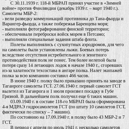
С 30.11.1939 г. 118-й МБРАП принял участие в «Зимней
войне» против Финляндии (декабрь 1939 г. – март 1940 г.).
Самолеты МБР-2:
- вели разведку коммуникаций противника до Тана-фьорда и
Варангер-фьорда, а также побережья Баренцева моря;
- выполняли фотографирование финской территории;
- обеспечивали переброски войск морем в Петсамо;
- выполняли специальные задания штаба флота.
Полеты выполнялись с сухопутных аэродромов, для чего
на самолеты были установлены лыжи. Боевых потерь
вследствие отсутствия истребительного и зенитного
противодействия полк не понес. Тем более нелепой была
потеря сразу 14 летающих лодок в начале 1940 г., сгоревших
из-за халатности техсостава в ангаре полка. Налет экипажей
полка за всю компанию составил 466 часов.
В июне 1940 г. полку было приказано принять на заводе в
Таганроге самолеты ГСТ. 27.06.1940 г. первый самолет ГСТ
вылетел из Таганрога и 1 июля произвел посадку в Губе
Грязной. В дальнейшем полк получил еще 6 таких машин.
03.09.1940 г. в составе 118-го МБРАП была сформирована
4-я МДРАЭ гидросамолетов ГСТ (по штату 10 самолетов ГСТ,
фактически по списку – 7 машин).
По состоянию на 17.09.1940 г. в полку было 43 МБР-2 и 7
ГСТ.
В период с апреля по июль 1941 г. несколько самолетов