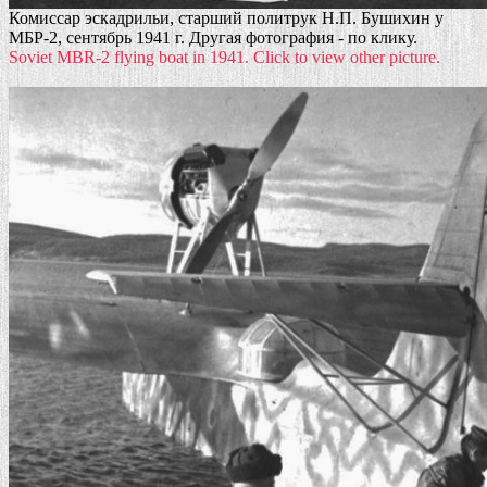
Комиссар эскадрильи, старший политрук Н.П. Бушихин у
МБР-2, сентябрь 1941 г. Другая фотография - по клику.
Soviet MBR-2 flying boat in 1941. Click to view other picture.