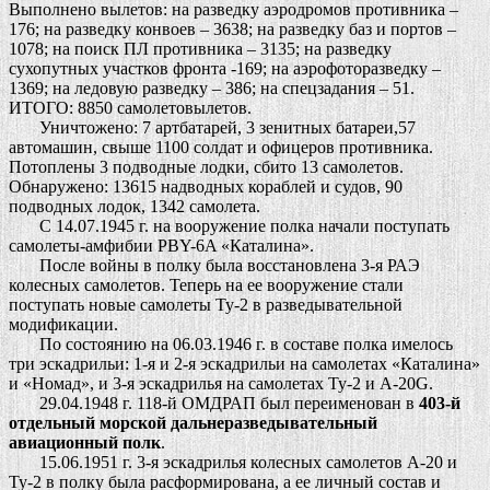
Выполнено вылетов: на разведку аэродромов противника –
176; на разведку конвоев – 3638; на разведку баз и портов –
1078; на поиск ПЛ противника – 3135; на разведку
сухопутных участков фронта -169; на аэрофоторазведку –
1369; на ледовую разведку – 386; на спецзадания – 51.
ИТОГО: 8850 самолетовылетов.
Уничтожено: 7 артбатарей, 3 зенитных батареи,57
автомашин, свыше 1100 солдат и офицеров противника.
Потоплены 3 подводные лодки, сбито 13 самолетов.
Обнаружено: 13615 надводных кораблей и судов, 90
подводных лодок, 1342 самолета.
С 14.07.1945 г. на вооружение полка начали поступать
самолеты-амфибии PBY-6A «Каталина».
После войны в полку была восстановлена 3-я РАЭ
колесных самолетов. Теперь на ее вооружение стали
поступать новые самолеты Ту-2 в разведывательной
модификации.
По состоянию на 06.03.1946 г. в составе полка имелось
три эскадрильи: 1-я и 2-я эскадрильи на самолетах «Каталина»
и «Номад», и 3-я эскадрилья на самолетах Ту-2 и А-20G.
29.04.1948 г. 118-й ОМДРАП был переименован в
403-й
отдельный морской дальнеразведывательный
авиационный полк
.
15.06.1951 г. 3-я эскадрилья колесных самолетов А-20 и
Ту-2 в полку была расформирована, а ее личный состав и