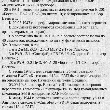
Аэр Ваенга-1. Позднее к ним добавились Як-9р, Р-40Е
«Киттихок» и Р-39 «Аэрокобра»;
- 28-я РАЭ – колесных дальних самолетов-разведчиков B-20G
«Бостон», Пе-2 и Пе-3 (по штату 10) с базированием на Аэр
Ваенга-1.
К 20.03.1943 г. переформирование полка было завершено.
В документах встречаются сокращения 118 рап (авп,
оравп, омрап, мрап, орап).
По состоянию на 01.04.1943 г. в боевом составе полка из
40 самолетов, положенных по штату, фактически имелось
32/19 самолетов, в т.ч:
1-я и 2-я МБРАЭ - 21/13 МБР-2 в Губе Грязной;
3-я РАЭ - 2/1 «Спитфайр» PR IV, 1/1 «Харрикейн», на аэр
Ваенга-1;
28-я РАЭ - 3/2 Пе-3, 4/1 А-20 «Бостон», 1/1 СБ на аэр.
Ваенга-1.
С весны 1943 г. для увеличения глубины разведки 4
самолета Р-40Е «Киттихок» 118-го РАП были перебазированы
на оперативный аэр. Пумманки на п-ове Средний.
03.09.1943 г. на аэр. Ваенга-1 с Шетландских островов
перелетели 3 самолета «Спитфайр» PR IV под командованием
командира 543-й эскадрильи RAF Робинсона.
К марту 1944 г. летно-технический состав отряда убыл в
Англию, а самолеты «Спитфайр» PR IV были включены в
состав 118-го РАП.