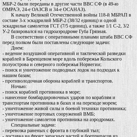
МБР-2 были переданы в другие части ВВС СФ (в 49-ю
ОМРАЭ, 24-е ОАЗСВ и 34-е ОСАНАЗ).
К началу Великой Отечественной войны 118-й МБРАП в
составе 3-х эскадрилий МБР-2 (38/32 единиц) и одной
эскадрильи самолетов ГСТ (7/5 единиц), а также 1/1 С-2, 3/2
У-2 базировался на гидроаэродроме Губа Грязная.
В соответствии с оперативными планами штаба ВВС СФ
перед полком были поставлены следующие задачи:
Днем:
- ведение воздушной оперативной и тактической разведки
кораблей в Баренцевом море вдоль побережья Кольского
полуострова и северного побережья Норвегии;
- поиск и уничтожение подводных лодок на подходах к
нашим базам;
- противолодочная оборона кораблей и транспортов.
Ночью:
- поиск кораблей противника в море;
- нанесение бомбардировочных ударов по кораблям и
транспортам противника в базах и на переходе морем;
- уничтожение живой силы и боевой техники противника;
- уничтожение портовых сооружений ВМБ;
- уничтожение самолетов противника на аэродромах.
Специальные задачи:
- перевозка раненых с фронта в глубокий тыл;
- доставка на фронт запасных частей и боеприпасов из