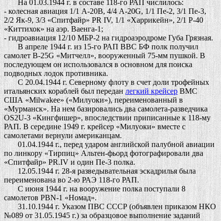
На 01.03.1944 г. в составе 118-го РАП числилось:
- колесная авиация 1/1 А-20B, 4/4 А-20G, 1/1 Пе-2, 3/1 Пе-3,
2/2 Як-9, 3/3 «Спитфайр» PR IV, 1/1 «Харрикейн», 2/1 Р-40
«Киттихок» на аэр. Ваенга-1;
- гидроавиация 12/10 МБР-2 на гидроаэродроме Губа Грязная.
В апреле 1944 г. из 15-го РАП ВВС БФ полк получил
самолет В-25G «Митчелл», вооруженный 75-мм пушкой. В
последующем он использовался в основном для поиска
подводных лодок противника.
С 20.04.1944 г. Северному флоту в счет доли трофейных
итальянских кораблей был передан
легкий крейсер
ВМС
США «Milwakee» («Милуоки»), переименованный в
«Мурманск». На нем базировались два самолета-разведчика
OS2U-3 «Кингфишер», впоследствии приписанные к 118-му
РАП. В середине 1949 г. крейсер «Милуоки» вместе с
самолетами вернули американцам.
01.04.1944 г., перед ударом английской палубной авиации
по линкору «Тирпиц» Альтен-фьорд фотографировали два
«Спитфайр» PR.IV и один Пе-3 полка.
12.05.1944 г. 28-я разведывательная эскадрилья была
переименована во 2-ю РАЭ 118-го РАП.
С июня 1944 г. на вооружение полка поступали 8
самолетов PBN-1 «Номад».
31.10.1944 г. Указом ПВС СССР (объявлен приказом НКО
№089 от 31.05.1945 г.) за образцовое выполнение заданий