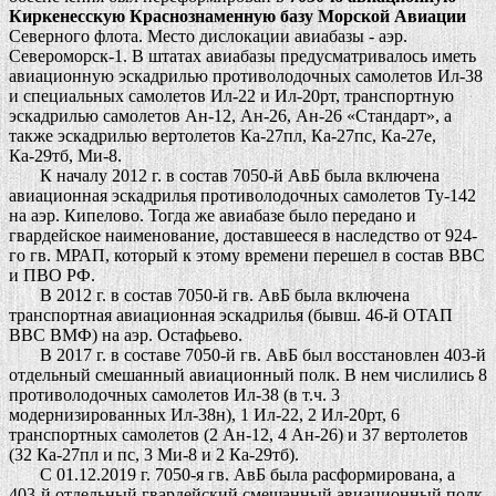
Киркенесскую Краснознаменную базу Морской Авиации
Северного флота. Место дислокации авиабазы - аэр.
Североморск-1. В штатах авиабазы предусматривалось иметь
авиационную эскадрилью противолодочных самолетов Ил-38
и специальных самолетов Ил-22 и Ил-20рт, транспортную
эскадрилью самолетов Ан-12, Ан-26, Ан-26 «Стандарт», а
также эскадрилью вертолетов Ка-27пл, Ка-27пс, Ка-27е,
Ка-29тб, Ми-8.
К началу 2012 г. в состав 7050-й АвБ была включена
авиационная эскадрилья противолодочных самолетов Ту-142
на аэр. Кипелово. Тогда же авиабазе было передано и
гвардейское наименование, доставшееся в наследство от 924-
го гв. МРАП, который к этому времени перешел в состав ВВС
и ПВО РФ.
В 2012 г. в состав 7050-й гв. АвБ была включена
транспортная авиационная эскадрилья (бывш. 46-й ОТАП
ВВС ВМФ) на аэр. Остафьево.
В 2017 г. в составе 7050-й гв. АвБ был восстановлен 403-й
отдельный смешанный авиационный полк. В нем числились 8
противолодочных самолетов Ил-38 (в т.ч. 3
модернизированных Ил-38н), 1 Ил-22, 2 Ил-20рт, 6
транспортных самолетов (2 Ан-12, 4 Ан-26) и 37 вертолетов
(32 Ка-27пл и пс, 3 Ми-8 и 2 Ка-29тб).
С 01.12.2019 г. 7050-я гв. АвБ была расформирована, а
403-й отдельный гвардейский смешанный авиационный полк