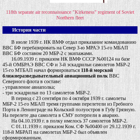
118th separate air reconnaissance "Kirkeness" regiment of Soviet
Northern fleet
История части
В июле 1939 г. НК ВМФ отдал приказание командованию
ВВС БФ перебазировать на Север 3-ю МРАЭ 15-го МБАП
ВВС БФ составом 20 МБР-2 с экипажами.
16.09.1939 г. приказом НК ВМФ СССР №00124 на базе
45-й ОМБРАЭ ВВС СФ и 3-й эскадрильи самолетов МБР-2
15-го МТБАП начал формироваться
118-й морской
ближнеразведывательный авиационный полк
ВВС
Северного флота в составе:
- управление авиаполка;
- три эскадрильи по 13 самолетов МБР-2.
В период с 23 сентября по 4 октября 1939 г. самолеты
МБР-2 15-го МБАП тремя группами перелетели из Гребного
Порта в Ленинграде на Кольский полуостров в Губу Грязную.
На перелете два самолета в СМУ потерпели в аварию.
На 04.10.1939 г. в полку имелось 37 самолетов МБР-2.
С 01.11.1939 г. приказом Ком. СФ №00400 от 29.12.1939 г.
118-й МБРАП на самолетах МБР-2 был объявлен
сформированным.