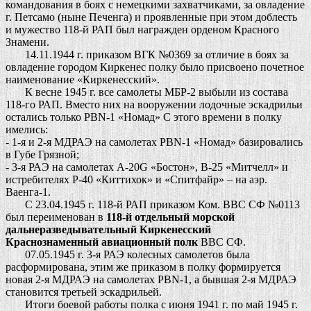
командования в боях с немецкими захватчиками, за овладение
г. Петсамо (ныне Печенга) и проявленные при этом доблесть
и мужество 118-й РАП был награжден орденом Красного
Знамени.
14.11.1944 г. приказом ВГК №0369 за отличие в боях за
овладение городом Киркенес полку было присвоено почетное
наименование «Киркенесский».
К весне 1945 г. все самолеты МБР-2 выбыли из состава
118-го РАП. Вместо них на вооружении лодочные эскадрильи
остались только PBN-1 «Номад» С этого времени в полку
имелись:
- 1-я и 2-я МДРАЭ на самолетах PBN-1 «Номад» базировались
в Губе Грязной;
- 3-я РАЭ на самолетах А-20G «Бостон», В-25 «Митчелл» и
истребителях Р-40 «Киттихок» и «Спитфайр» – на аэр.
Ваенга-1.
С 23.04.1945 г. 118-й РАП приказом Ком. ВВС СФ №0113
был переименован в
118-й отдельный морской
дальнеразведывательный Киркенесский
Краснознаменный авиационный полк
ВВС СФ.
07.05.1945 г. 3-я РАЭ колесных самолетов была
расформирована, этим же приказом в полку формируется
новая 2-я МДРАЭ на самолетах PBN-1, а бывшая 2-я МДРАЭ
становится третьей эскадрильей.
Итоги боевой работы полка с июня 1941 г. по май 1945 г.