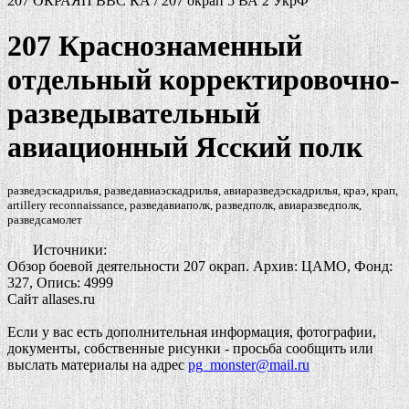
207 ОКРАЯП ВВС КА / 207 окрап
5 ВА 2 УкрФ
207 Краснознаменный
отдельный корректировочно-
разведывательный
авиационный Ясский полк
разведэскадрилья, разведавиаэскадрилья, авиаразведэскадрилья, краэ, крап,
artillery reconnaissance, разведавиаполк, разведполк, авиаразведполк,
разведсамолет
Источники:
Обзор боевой деятельности 207 окрап. Архив: ЦАМО, Фонд:
327, Опись: 4999
Сайт allases.ru
Если у вас есть дополнительная информация, фотографии,
документы, собственные рисунки - просьба сообщить или
выслать материалы на адрес
pg_monster@mail.ru