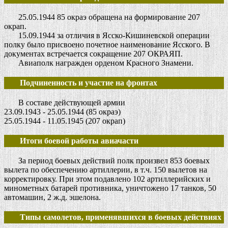
25.05.1944 85 окраэ обращена на формирование 207
окрап.
15.09.1944 за отличия в Ясско-Кишиневской операции
полку было присвоено почетное наименование Ясского. В
документах встречается сокращение 207 ОКРАЯП.
Авиаполк награжден орденом Красного Знамени.
Подчиненность и участие на фронтах
В составе действующей армии
23.09.1943 - 25.05.1944 (85 окраэ)
25.05.1944 - 11.05.1945 (207 окрап)
Итоги боевой работы авиачасти
За период боевых действий полк произвел 853 боевых
вылета по обеспечению артиллерии, в т.ч. 150 вылетов на
корректировку. При этом подавлено 102 артиллерийских и
минометных батарей противника, уничтожено 17 танков, 50
автомашин, 2 ж.д. эшелона.
Типы самолетов, применявшихся в боевых действиях