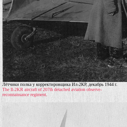
Лётчики полка у корректировщика Ил-2КР, декабрь 1944 г.
The Il-2KR aircraft of 207th detached aviation observe-
reconnaissance regiment.