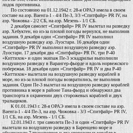
лодок противника.
По состоянию на 01.12.1942 г. 28-я ОРАЭ имела в своем
составе на аэр. Ваенга-1 - 4/4 Пе-3, 3/3 «Спитфайр» PR IV, на
аэр. Чижовка - 2/2 СБ, на аэр. Мезень - 1/1 СБ.
2 декабря самолет «Спитфайр» PR IV вылетал на разведку
аэр. Хебуктен, но из-за плохой погоды вернулся, не выполнив
задания. 9 декабря один «Спитфайр» PR IV выполнил
воздушную разведку аэр. Луостари. 16 декабря один
«Спитфайр» PR IV выполнил воздушную разведку аэр.
Луостари. 17 декабря два «Спитфайра» PR IV, три Р-40
«Киттихок» и один экипаж Пе-3 эскадрильи выполнили
воздушную разведку в Варангер-фьорде и вдоль норвежского
побережья. 18 декабря один «Спитфайр» PR IV и два Р-40
«Киттихок» вылетали на воздушную разведку кораблей в
море, но из-за плохой погоды возвратились, не выполнив
задания. Один Пе-3 вылетал на воздушную разведку кораблей
противника в море в районе Тана-фьорд и обнаружил два
транспорта в охранении двух сторожевых кораблей и двух
тральщиков.
К 01.01.1943 г. 28-я ОРАЭ имела в своем составе на аэр.
Ваенга-1 - 4/4 Пе-3, на аэр. Чижовка - 3/3 «Спитфайр» PR IV,
1/1 СБ, на аэр. Мезень - 1/1 СБ.
12.01.1943 г. три самолета Пе-3 и один «Спитфайр» PR IV
вылетали на воздушную разведку в Баренцево море и
обнаружили 7 транспортов и два сторожевых корабля в