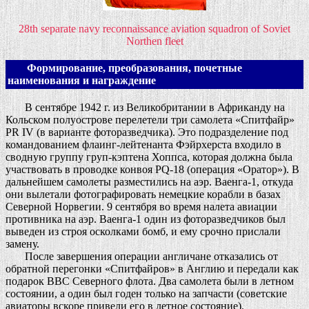
28th separate navy reconnaissance aviation squadron of Soviet
Northen fleet
Формирование, преобразования, почетные
наименования и награждение
В сентябре 1942 г. из Великобритании в Африканду на
Кольском полуострове перелетели три самолета «Спитфайр»
PR IV (в варианте фоторазведчика). Это подразделение под
командованием флаинг-лейтенанта Фэйрхерста входило в
сводную группу груп-кэптена Хоппса, которая должна была
участвовать в проводке конвоя PQ-18 (операция «Оратор»). В
дальнейшем самолеты разместились на аэр. Ваенга-1, откуда
они вылетали фотографировать немецкие корабли в базах
Северной Норвегии. 9 сентября во время налета авиации
противника на аэр. Ваенга-1 один из фоторазведчиков был
выведен из строя осколками бомб, и ему срочно прислали
замену.
После завершения операции англичане отказались от
обратной перегонки «Спитфайров» в Англию и передали как
подарок ВВС Северного флота. Два самолета были в летном
состоянии, а один был годен только на запчасти (советские
авиаторы вскоре привели его в летное состояние).