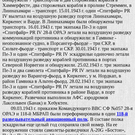
Хаммерфесте, два сторожевых корабля в проливе Стреммен, в
Лиинахамари – транспорт. 15.01.1943 г. один «Спитфайр» PR
IV вылетал на воздушную разведку портов Лиинахамари,
Киркенес и Варде. В Лиинахамари были обнаружены три
транспорта. 16.01.1943 г. три экипажа Пе-3 и один
«Спитфайр» PR IV 28-й ОРАЭ летали на воздушную разведку
коммуникаций противника и обнаружили: в Гамвике -
неопознанное судно, в Порсангер-фьорде – три СКР, в
Сюльте-фьорде - транспорт и СКР. 30.01.1943 г. три экипажа
Пе-3 и один «Спитфайр» PR IV эскадрильи одиночно летали
на воздушную разведку кораблей противника в портах
Северной Норвегии и обнаружили. 25.02.1943 г. три экипажа
Пе-3 и два самолета «Спитфайр» PR IV летали на воздушную
разведку во Варангер-фьорд, в Киркенес, у м. Нордкап, в
район Гамвика в Альтен-фьорд. 28.02.1943 г. три экипажа
Пе-3 и один «Спитфайр» PR IV летали на воздушную
разведку кораблей противника в районе Варде, в порт
Киркенес. Развечики выполнили АФС аэродромов
Лаксельвен (Банак) и Хебуктен.
09.03.1943 г. приказом Командующего ВВС СФ №057 28-я
ОРАЭ и 118-й МБРАП были переформированы в один
118-й
разведывательный авиационный полк
. В составе полка
эскадрилья еще целый год сохраняла свой номер. На ее
вооружении стояли самолеты-разведчики А-20G «Бостон»,