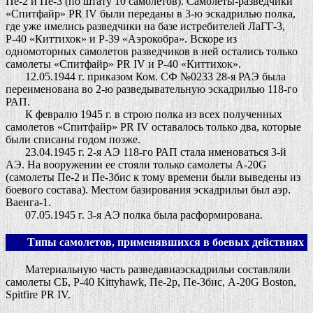
Пе-2 и Пе-3 (по штату 10 самолетов). Самолеты-разведчики
«Спитфайр» PR IV были переданы в 3-ю эскадрилью полка,
где уже имелись разведчики на базе истребителей ЛаГГ-3,
Р-40 «Киттихок» и Р-39 «Аэрокобра». Вскоре из
одномоторных самолетов разведчиков в ней остались только
самолеты «Спитфайр» PR IV и Р-40 «Киттихок».
12.05.1944 г. приказом Ком. СФ №0233 28-я РАЭ была
переименована во 2-ю разведывательную эскадрилью 118-го
РАП.
К февралю 1945 г. в строю полка из всех полученных
самолетов «Спитфайр» PR IV оставалось только два, которые
были списаны годом позже.
23.04.1945 г. 2-я АЭ 118-го РАП стала именоваться 3-й
АЭ. На вооружении ее стояли только самолеты А-20G
(самолеты Пе-2 и Пе-3бис к тому времени были выведены из
боевого состава). Местом базирования эскадрильи был аэр.
Ваенга-1.
07.05.1945 г. 3-я АЭ полка была расформирована.
Типы самолетов, применявшихся в боевых действиях
Материальную часть разведавиаэскадрильи составляли
самолеты СБ, Р-40 Kittyhawk, Пе-2р, Пе-3бис, А-20G Boston,
Spitfire PR IV.