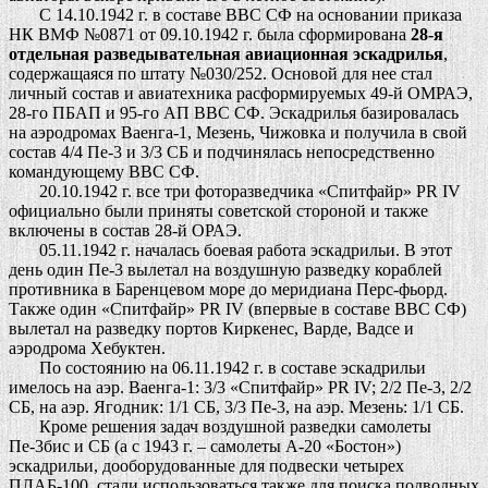
С 14.10.1942 г. в составе ВВС СФ на основании приказа
НК ВМФ №0871 от 09.10.1942 г. была сформирована
28-я
отдельная разведывательная авиационная эскадрилья
,
содержащаяся по штату №030/252. Основой для нее стал
личный состав и авиатехника расформируемых 49-й ОМРАЭ,
28-го ПБАП и 95-го АП ВВС СФ. Эскадрилья базировалась
на аэродромах Ваенга-1, Мезень, Чижовка и получила в свой
состав 4/4 Пе-3 и 3/3 СБ и подчинялась непосредственно
командующему ВВС СФ.
20.10.1942 г. все три фоторазведчика «Спитфайр» PR IV
официально были приняты советской стороной и также
включены в состав 28-й ОРАЭ.
05.11.1942 г. началась боевая работа эскадрильи. В этот
день один Пе-3 вылетал на воздушную разведку кораблей
противника в Баренцевом море до меридиана Перс-фьорд.
Также один «Спитфайр» PR IV (впервые в составе ВВС СФ)
вылетал на разведку портов Киркенес, Варде, Вадсе и
аэродрома Хебуктен.
По состоянию на 06.11.1942 г. в составе эскадрильи
имелось на аэр. Ваенга-1: 3/3 «Спитфайр» PR IV; 2/2 Пе-3, 2/2
СБ, на аэр. Ягодник: 1/1 СБ, 3/3 Пе-3, на аэр. Мезень: 1/1 СБ.
Кроме решения задач воздушной разведки самолеты
Пе-3бис и СБ (а с 1943 г. – самолеты А-20 «Бостон»)
эскадрильи, дооборудованные для подвески четырех
ПЛАБ-100, стали использоваться также для поиска подводных