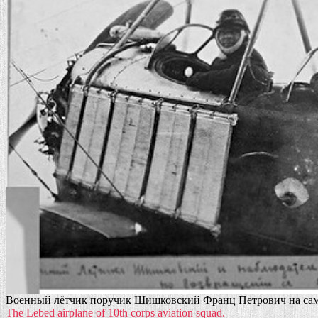
Военный лётчик поручик Шишковский Франц Петрович на самолё
The Lebed airplane of 10th corps aviation squad.