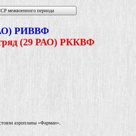
СР межвоенного периода
КАО) РИВВФ
тряд (29 РАО) РККВФ
стояли аэропланы «Фарман».