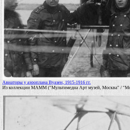
Авиаторы у аэроплана Вуазен, 1915-1916 гг.
Из коллекции МАММ ("Мультимедиа Арт музей, Москва" / "Мо