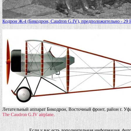
Кодрон Ж-4 (Бикодрон, Caudron G.IV), предположительно - 29 
Летательный аппарат Бикодрон, Восточный фронт, район г. Уфа
The Caudron G.IV airplane.
Если у вас есть дополнительная информация, фот