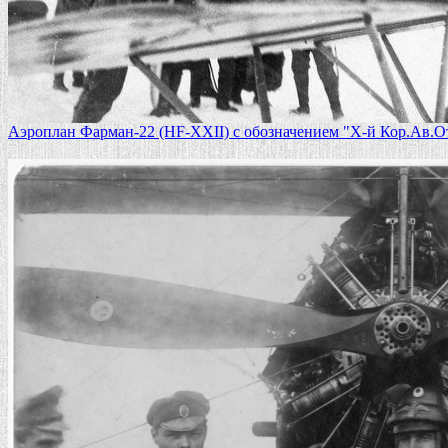
Аэроплан Фарман-22 (HF-XXII) с обозначением "Х-й Кор.Ав.О