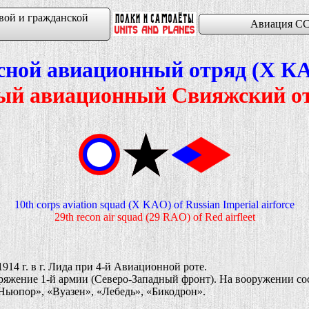
вой и гражданской
Авиация СС
усной авиационный отряд (Х 
ный авиационный Свияжский о
10th corps aviation squad (X KAO) of Russian Imperial airforce
29th recon air squad (29 RAO) of Red airfleet
 г. в г. Лида при 4-й Авиационной роте.
ряжение 1-й армии (Северо-Западный фронт). На вооружении со
ьюпор», «Вуазен», «Лебедь», «Бикодрон».