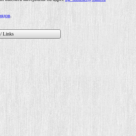
рядов
.
/ Links