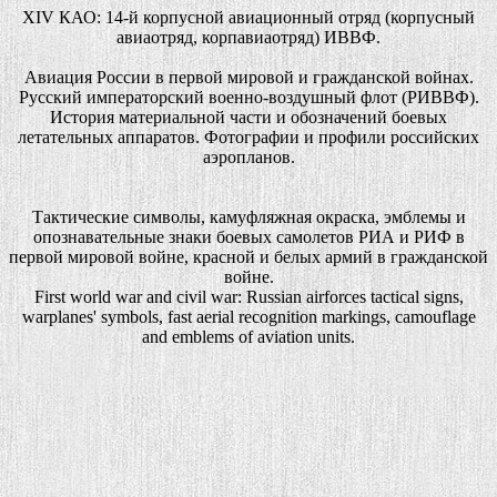
XIV КАО: 14-й корпусной авиационный отряд (корпусный
авиаотряд, корпавиаотряд) ИВВФ.
Авиация России в первой мировой и гражданской войнах.
Русский императорский военно-воздушный флот (РИВВФ).
История материальной части и обозначений боевых
летательных аппаратов. Фотографии и профили российских
аэропланов.
Тактические символы, камуфляжная окраска, эмблемы и
опознавательные знаки боевых самолетов РИА и РИФ в
первой мировой войне, красной и белых армий в гражданской
войне.
First world war and civil war: Russian airforces tactical signs,
warplanes' symbols, fast aerial recognition markings, camouflage
and emblems of aviation units.