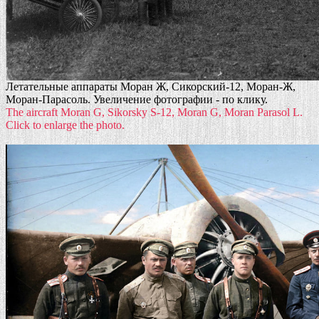
Летательные аппараты Моран Ж, Сикорский-12, Моран-Ж,
Моран-Парасоль. Увеличение фотографии - по клику.
The aircraft Moran G, Sikorsky S-12, Moran G, Moran Parasol L.
Click to enlarge the photo.