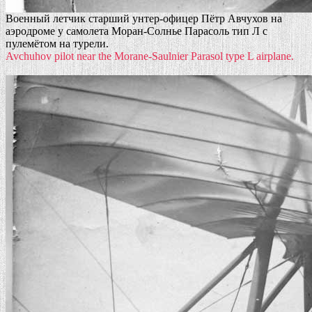
Военный летчик старший унтер-офицер Пётр Авчухов на
аэродроме у самолета Моран-Солнье Парасоль тип Л с
пулемётом на турели.
Avchuhov pilot near the Morane-Saulnier Parasol type L airplane.