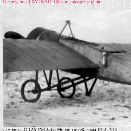
The aviators of XVI KAO. Click to enlarge the photo.
Самолёты С-12А (№132) и Моран тип Ж, зима 1914-1915