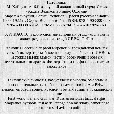
Источники:
М. Хайрулин: 16-й корпусной авиационный отряд. Серия
«Архив Великой войны». Охотник.
Марат Хайрулин, Борис Степанов. Краски русской авиации
1909–1922 гг. Серия: Великая война. ISBN: 978-5-903389-69-8,
978-5-903389-70-4, 978-5-903389-78-0, 978-5-903389-80-3.
XVI КАО: 16-й корпусной авиационный отряд (корпусный
авиаотряд, корпавиаотряд) ИВВФ. ОсНаз.
Авиация России в первой мировой и гражданской войнах.
Русский императорский военно-воздушный флот (РИВВФ).
История материальной части и обозначений боевых
летательных аппаратов. Фотографии и профили российских
аэропланов.
Тактические символы, камуфляжная окраска, эмблемы и
опознавательные знаки боевых самолетов РИА и РИФ в
первой мировой войне, красной и белых армий в гражданской
войне.
First world war and civil war: Russian airforces tactical signs,
warplanes' symbols, fast aerial recognition markings, camouflage
and emblems of aviation units.