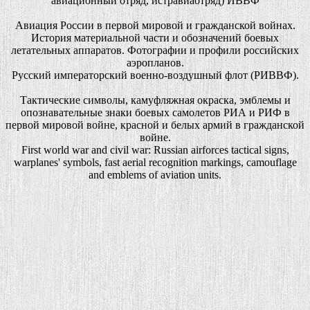
авиационный отряд, истравиаотряд) ИВВФ
Авиация России в первой мировой и гражданской войнах.
История материальной части и обозначений боевых
летательных аппаратов. Фотографии и профили российских
аэропланов.
Русский императорский военно-воздушный флот (РИВВФ).
Тактические символы, камуфляжная окраска, эмблемы и
опознавательные знаки боевых самолетов РИА и РИФ в
первой мировой войне, красной и белых армий в гражданской
войне.
First world war and civil war: Russian airforces tactical signs,
warplanes' symbols, fast aerial recognition markings, camouflage
and emblems of aviation units.