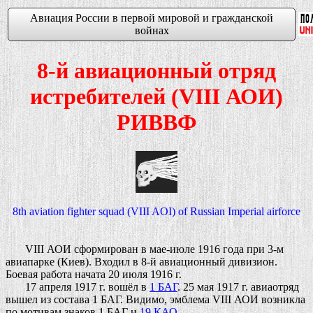
Авиация России в первой мировой и гражданской
войнах
8-й авиационный отряд
истребителей (VIII АОИ)
РИВВФ
8th aviation fighter squad (VIII AOI) of Russian Imperial airforce
VIII АОИ сформирован в мае-июле 1916 года при 3-м
авиапарке (Киев). Входил в 8-й авиационный дивизион.
Боевая работа начата 20 июля 1916 г.
17 апреля 1917 г. вошёл в
1 БАГ
. 25 мая 1917 г. авиаотряд
вышел из состава 1 БАГ. Видимо, эмблема VIII АОИ возникла
по
мотивам знаков 1 БАГ и
19 КАО
.