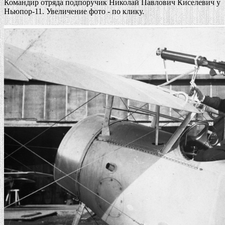
Командир отряда подпоручик Николай Павлович Киселевич у
Ньюпор-11. Увеличение фото - по клику.