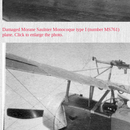
Damaged Morane Saulnier Monocoque type I (number MS761)
plane. Click to enlarge the photo.