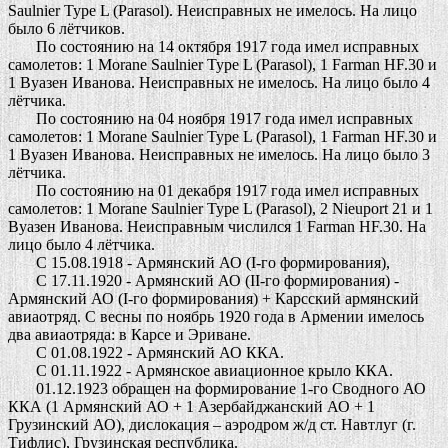
Saulnier Type L (Parasol). Неисправных не имелось. На лицо
было 6 лётчиков.
По состоянию на 14 октября 1917 года имел исправных
самолетов: 1 Morane Saulnier Type L (Parasol), 1 Farman HF.30 и
1 Вуазен Иванова. Неисправных не имелось. На лицо было 4
лётчика.
По состоянию на 04 ноября 1917 года имел исправных
самолетов: 1 Morane Saulnier Type L (Parasol), 1 Farman HF.30 и
1 Вуазен Иванова. Неисправных не имелось. На лицо было 3
лётчика.
По состоянию на 01 декабря 1917 года имел исправных
самолетов: 1 Morane Saulnier Type L (Parasol), 2 Nieuport 21 и 1
Вуазен Иванова. Неисправным числился 1 Farman HF.30. На
лицо было 4 лётчика.
С 15.08.1918 - Армянский АО (I-го формирования),
С 17.11.1920 - Армянский АО (II-го формирования) -
Армянский АО (I-го формирования) + Карсский армянский
авиаотряд. С весны по ноябрь 1920 года в Армении имелось
два авиаотряда: в Карсе и Эриване.
С 01.08.1922 - Армянский АО ККА.
С 01.11.1922 - Армянское авиационное крыло ККА.
01.12.1923 обращен на формирование 1-го Сводного АО
ККА (1 Армянский АО + 1 Азербайджанский АО + 1
Грузинский АО), дислокация – аэродром ж/д ст. Навтлуг (г.
Тифлис), Грузинская республика.