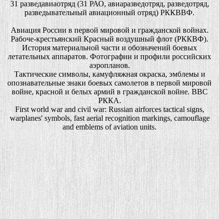
31 разведавиаотряд (31 РАО, авиаразведотряд, разведотряд,
разведывательный авиационный отряд) РККВВФ.
Авиация России в первой мировой и гражданской войнах.
Рабоче-крестьянский Красный воздушный флот (РККВФ).
История материальной части и обозначений боевых
летательных аппаратов. Фотографии и профили российских
аэропланов.
Тактические символы, камуфляжная окраска, эмблемы и
опознавательные знаки боевых самолетов в первой мировой
войне, красной и белых армий в гражданской войне. ВВС
РККА.
First world war and civil war: Russian airforces tactical signs,
warplanes' symbols, fast aerial recognition markings, camouflage
and emblems of aviation units.