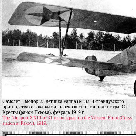
Самолёт Ньюпор-23 лётчика Раппа (№ 3244 французского
призводства) с кокардами, перекрашенными под звезды. Ст.
Кресты (район Пскова), февраль 1919 г.
The Nieuport XXIII of 31 recon squad on the Western Front (Cross
station at Pskov), 1919.