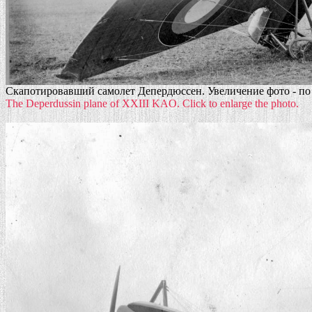
Скапотировавший самолет Депердюссен. Увеличение фото - по 
The Deperdussin plane of XXIII KAO. Click to enlarge the photo.