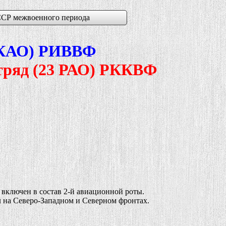
СР межвоенного периода
I КАО) РИВВФ
тряд (23 РАО) РККВФ
включен в состав 2-й авиационной роты.
л на Северо-Западном и Северном фронтах.