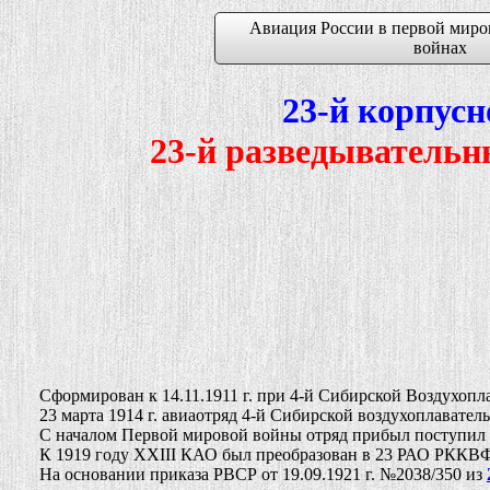
Авиация России в первой миро
войнах
23-й корпус
23-й разведыватель
Сформирован к 14.11.1911 г. при 4-й Сибирской Воздухопла
23 марта 1914 г. авиаотряд 4-й Сибирской воздухоплавательн
С началом Первой мировой войны
отряд прибыл поступил 
К 1919 году XXIII КАО был преобразован в 23 РАО РККВФ. 
На основании приказа РВСР от 19.09.1921 г. №2038/350 из