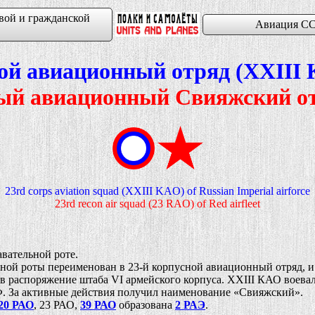
вой и гражданской
Авиация СС
ной авиационный отряд (XXII
ный авиационный Свияжский о
23rd corps aviation squad (XXIII KAO) of Russian Imperial airforce
23rd recon air squad (23 RAO) of Red airfleet
вательной роте.
ой роты переименован в 23-й корпусной авиационный отряд, и 
в распоряжение штаба VI армейского корпуса. XXIII КАО воева
За активные действия получил наименование «Свияжский».
20 РАО
, 23 РАО,
39 РАО
образована
2 РАЭ
.