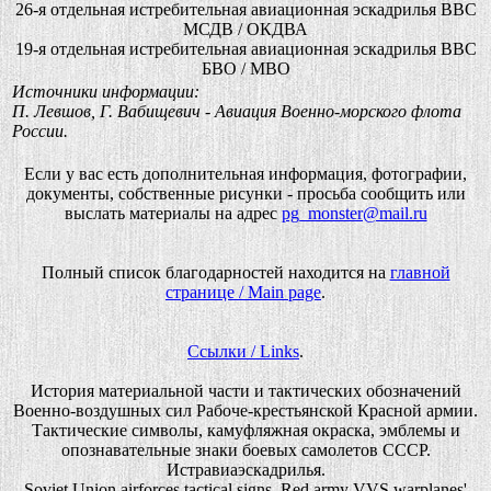
26-я отдельная истребительная авиационная эскадрилья ВВС
МСДВ / ОКДВА
19-я отдельная истребительная авиационная эскадрилья ВВС
БВО / МВО
Источники информации:
П. Левшов, Г. Вабищевич - Авиация Военно-морского флота
России.
Если у вас есть дополнительная информация, фотографии,
документы, собственные рисунки - просьба сообщить или
выслать материалы на адрес
pg_monster@mail.ru
Полный список благодарностей находится на
главной
странице / Main page
.
Ссылки / Links
.
История материальной части и тактических обозначений
Военно-воздушных сил Рабоче-крестьянской Красной армии.
Тактические символы, камуфляжная окраска, эмблемы и
опознавательные знаки боевых самолетов СССР.
Истравиаэскадрилья.
Soviet Union airforces tactical signs, Red army VVS warplanes'