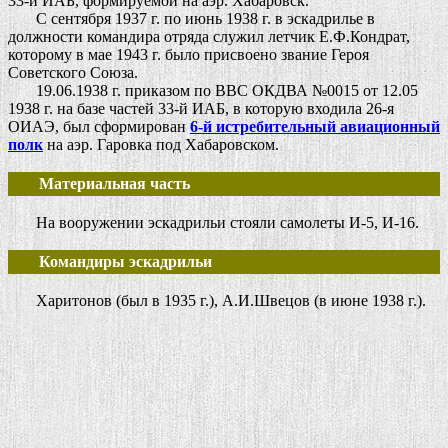
33-й ИАБ, формируемой на аэр. Хабаровск.
С сентября 1937 г. по июнь 1938 г. в эскадрилье в
должности командира отряда служил летчик Е.Ф.Кондрат,
которому в мае 1943 г. было присвоено звание Героя
Советского Союза.
19.06.1938 г. приказом по ВВС ОКДВА №0015 от 12.05
1938 г. на базе частей 33-й ИАБ, в которую входила 26-я
ОИАЭ, был сформирован
6-й истребительный авиационный
полк
на аэр. Гаровка под Хабаровском.
Материальная часть
На вооружении эскадрильи стояли самолеты И-5, И-16.
Командиры эскадрильи
Харитонов (был в 1935 г.), А.И.Швецов (в июне 1938 г.).