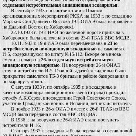
отдельная истребительная авиационная эскадрилья
.
В сентябре 1933 г. в соответствии с Планом
организационных мероприятий РККА на 1933 г. по созданию
Морских Сил Дальнего Востока 19-я ОИАЭ была направлена
на Дальний Восток (г. Хабаровск).
22.10.1933 г. 19-я ИАЭ по железной дороге прибыла в
Хабаровск и была включена в состав 23-й ТБАБ ВВС МСДВ.
10.11.1933 г. 19-я ИАЭ была переименована в
23-ю
истребительную авиационную эскадрилью
на самолетах
И-5, содержащуюся по штату №15/112. Вскоре она вновь
сменила номер на
26-ю отдельную истребительную
авиационную эскадрилью
. На вооружении 26-й ОИАЭ
стояли истребители И-5. Главной задачей эскадрильи было
прикрытие самолетов ТБ-3 бригады в районе базирования и
по маршруту полета.
С августа 1933 г. по октябрь 1935 г. в эскадрилье в
качестве командира авиационного звена (отряда) проходил
службу А.К.Серов, впоследствии Герой Советского Союза,
участник Гражданской войны в Испании, летчик-испытатель.
В ноябре 1933 г. 26-я ОИАЭ вместе с 26-й ТБАБ из ВВС
МСДВ была передана в состав ВВС ОКДВА.
В 1936 г. на вооружение 26-й ИАЭ стали поступать
истребители И-16.
С января 1937 г. эскадрилья была передана в состав новой