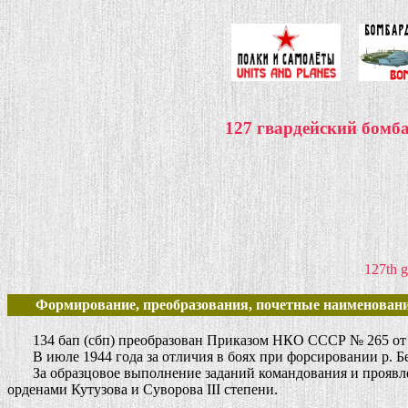
127 гвардейский бом
127th g
Формирование, преобразования, почетные наименовани
134 бап (сбп) преобразован Приказом НКО СССР № 265 от 03.
В июле 1944 года за отличия в боях при форсировании р. Бе
За образцовое выполнение заданий командования и проявлен
орденами Кутузова и Суворова III степени.