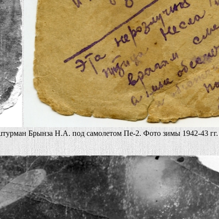
штурман Брынза Н.А. под самолетом Пе-2. Фото зимы 1942-43 гг