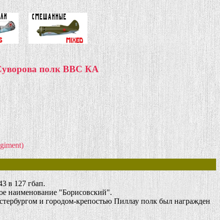
Суворова полк ВВС КА
egiment)
3 в 127 гбап.
ое наименование "Борисовский".
тербургом и городом-крепостью Пиллау полк был награжден