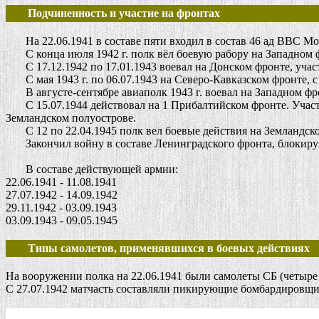
Подчиненность и участие на фронтах
На 22.06.1941 в составе пяти входил в состав 46 ад ВВС Мос
С конца июля 1942 г. полк вёл боевую рабору на Западном 
С 17.12.1942 по 17.01.1943 воевал на Донском фронте, участв
С мая 1943 г. по 06.07.1943 на Северо-Кавказском фронте, с 
В августе-сентябре авиаполк 1943 г. воевал на Западном фр
С 15.07.1944 действовал на 1 Прибалтийском фронте. Участв
Земландском полуострове.
С 12 по 22.04.1945 полк вел боевые действия на Земландско
Закончил войну в составе Ленинградского фронта, блокиру
В составе действующей армии:
22.06.1941 - 11.08.1941
27.07.1942 - 14.09.1942
29.11.1942 - 03.09.1943
03.09.1943 - 09.05.1945
Типы самолетов, применявшихся в боевых действиях
На вооружении полка на 22.06.1941 были самолеты СБ (четыре а
С 27.07.1942 матчасть составляли пикирующие бомбардировщи