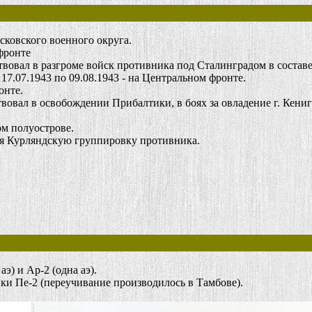
ковского военного округа.
фронте
овал в разгроме войск противника под Сталинградом в составе 2
17.07.1943 по 09.08.1943 - на Центральном фронте.
онте.
овал в освобождении Прибалтики, в боях за овладение г. Кени
м полуострове.
я Курляндскую группировку противника.
э) и Ар-2 (одна аэ).
ки Пе-2 (переучивание производилось в Тамбове).