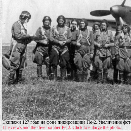
Экипажи 127 гбап на фоне пикировщика Пе-2. Увеличение фото
The crews and the dive bomber Pe-2. Click to enlarge the photo.