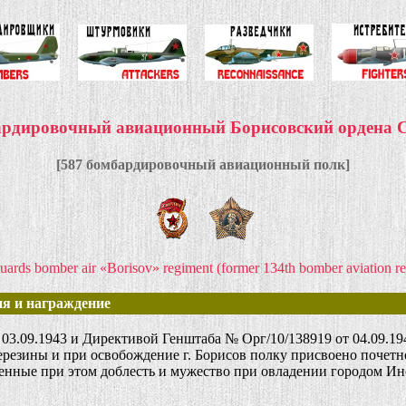
бардировочный авиационный Борисовский ордена 
[587 бомбардировочный авиационный полк]
uards bomber air «Borisov» regiment (former 134th bomber aviation r
я и награждение
09.1943 и Директивой Генштаба № Орг/10/138919 от 04.09.194
резины и при освобождение г. Борисов полку присвоено почетн
ные при этом доблесть и мужество при овладении городом Инс