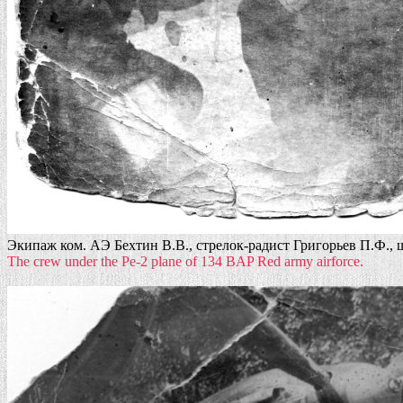
Экипаж ком. АЭ Бехтин В.В., стрелок-радист Григорьев П.Ф., 
The crew under the Pe-2 plane of 134 BAP Red army airforce.