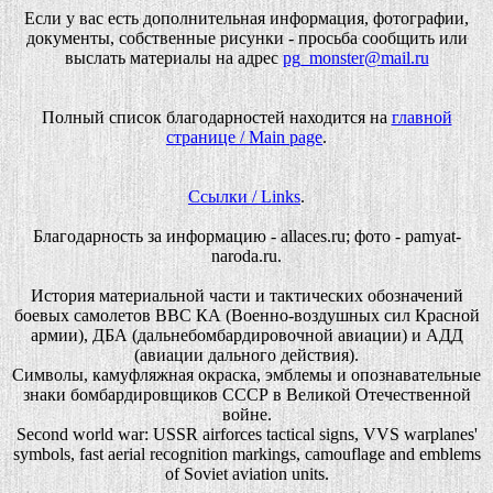
Если у вас есть дополнительная информация, фотографии,
документы, собственные рисунки - просьба сообщить или
выслать материалы на адрес
pg_monster@mail.ru
Полный список благодарностей находится на
главной
странице / Main page
.
Ссылки / Links
.
Благодарность за информацию - allaces.ru; фото - pamyat-
naroda.ru.
История материальной части и тактических обозначений
боевых самолетов ВВС КА (Военно-воздушных сил Красной
армии), ДБА (дальнебомбардировочной авиации) и АДД
(авиации дального действия).
Символы, камуфляжная окраска, эмблемы и опознавательные
знаки бомбардировщиков СССР в Великой Отечественной
войне.
Second world war: USSR airforces tactical signs, VVS warplanes'
symbols, fast aerial recognition markings, camouflage and emblems
of Soviet aviation units.