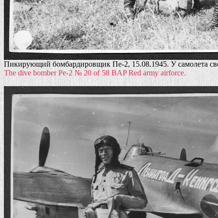
Пикирующий бомбардировщик Пе-2, 15.08.1945. У самолета све
The dive bomber Pe-2 № 20 of 58 BAP Red army airforce.