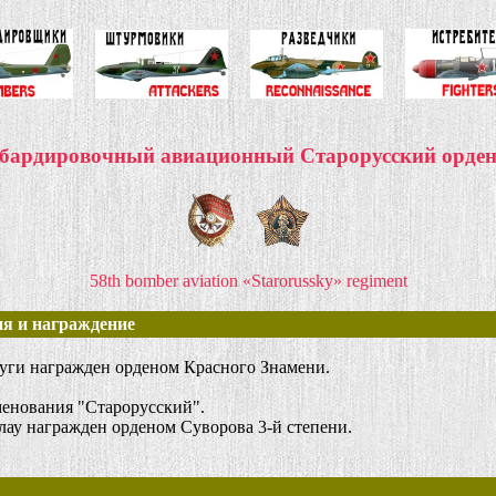
бардировочный авиационный Старорусский орде
58th bomber aviation «Starorussky» regiment
я и награждение
луги награжден орденом Красного Знамени.
енования "Старорусский".
ау награжден орденом Суворова 3-й степени.