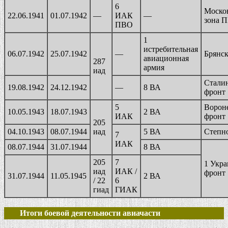
6
Моско
22.06.1941
01.07.1942
—
ИАК
—
зона 
ПВО
1
истребительная
06.07.1942
25.07.1942
—
Брянс
авиационная
287
армия
иад
Стали
19.08.1942
24.12.1942
—
8 ВА
фронт
5
Ворон
10.05.1943
18.07.1943
2 ВА
ИАК
фронт
205
04.10.1943
08.07.1944
иад
5 ВА
Степн
7
ИАК
08.07.1944
31.07.1944
8 ВА
205
7
1 Укр
иад
ИАК /
фронт
31.07.1944
11.05.1945
2 ВА
/ 22
6
гиад
ГИАК
Итоги боевой деятельности авиачасти