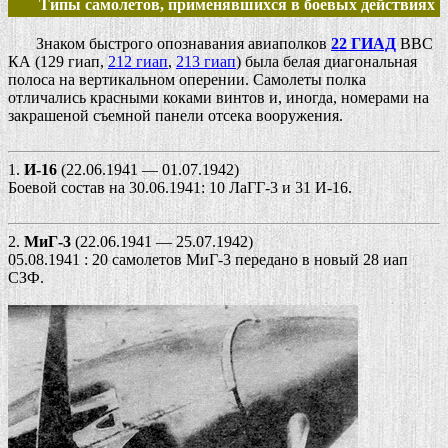
Типы самолетов, применявшихся в боевых действиях
Знаком быстрого опознавания авиаполков
22 ГИАД
ВВС
КА (129 гиап,
212 гиап
,
213 гиап
) была белая диагональная
полоса на вертикальном оперении. Самолеты полка
отличались красными
коками винтов и, иногда, номерами на
закрашеной съемной панели отсека вооружения.
1.
И-16
(22.06.1941 — 01.07.1942)
Боевой состав на 30.06.1941: 10 ЛаГГ-3 и 31 И-16.
2.
МиГ-3
(22.06.1941 — 25.07.1942)
05.08.1941 : 20 самолетов МиГ-3 передано в новый 28 иап
СЗФ.