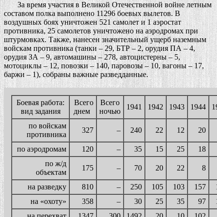
За время участия в Великой Отечественной войне летным
составом полка выполнено 11296 боевых вылетов. В
воздушных боях уничтожен 521 самолет и 1 аэростат
противника, 25 самолетов уничтожено на аэродромах при
штурмовках. Также, нанесен значительный ущерб наземным
войскам противника (танки – 29, БТР – 2, орудия ПА – 4,
орудия ЗА – 9, автомашины – 278, автоцистерны – 5,
мотоциклы – 12, повозки – 140, паровозы – 10, вагоны – 17,
баржи – 1), собраны важные разведданные.
Боевая работа:
Всего
Всего
1941
1942
1943
1944
1
вид задания
днем
ночью
по войскам
327
–
240
22
12
20
противника
по аэродромам
120
–
35
15
25
18
по ж/д
175
–
70
20
22
8
объектам
на разведку
810
–
250
105
103
157
на «охоту»
358
–
30
25
35
97
на перехват
1347
300
1492
20
10
102