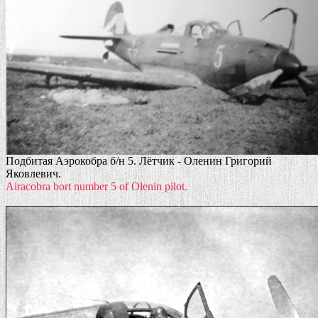
Подбитая Аэрокобра б/н 5. Лётчик - Оленин Григорий
Яковлевич.
Airacobra bort number 5 of Olenin pilot.