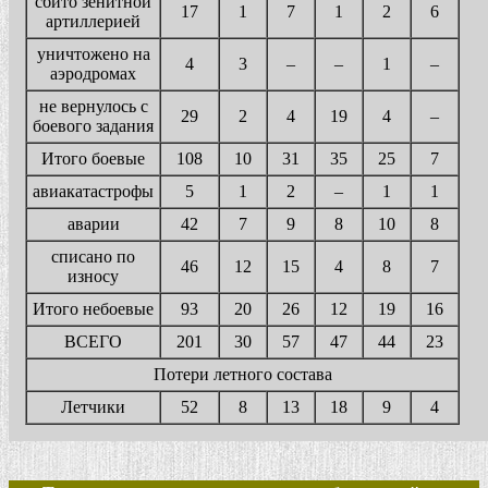
сбито зенитной
17
1
7
1
2
6
артиллерией
уничтожено на
4
3
–
–
1
–
аэродромах
не вернулось с
29
2
4
19
4
–
боевого задания
Итого боевые
108
10
31
35
25
7
авиакатастрофы
5
1
2
–
1
1
аварии
42
7
9
8
10
8
списано по
46
12
15
4
8
7
износу
Итого небоевые
93
20
26
12
19
16
ВСЕГО
201
30
57
47
44
23
Потери летного состава
Летчики
52
8
13
18
9
4