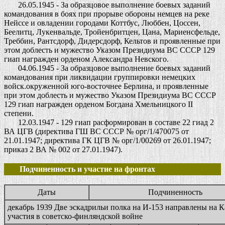
26.05.1945 - За образцовое выполнение боевых заданий
командования в боях при прорыве обороны немцев на реке
Нейссе и овладении городами Коттбус, Люббен, Цоссен,
Беелитц, Лукенвальде, Тройенбритцен, Цана, Мариенсфельде,
Треббин, Рантсдорф, Дидерсдорф, Кельтов и проявленные при
этом доблесть и мужество Указом Президиума ВС СССР 129
гиап награжден орденом Александра Невского.
04.06.1945 - За образцовое выполнение боевых заданий
командования при ликвидации группировки немецких
войск.окруженной юго-восточнее Берлина, и проявленные
при этом доблесть и мужество Указом Президиума ВС СССР
129 гиап награжден орденом Богдана Хмельницкого II
степени.
12.03.1947 - 129 гиап расформирован в составе 22 гиад 2
ВА ЦГВ (директива ГШ ВС СССР № орг/1/470075 от
21.01.1947; директива ГК ЦГВ № орг/1/00269 от 26.01.1947;
приказ 2 ВА № 002 от 27.01.1947).
Подчиненность и участие на фронтах
Даты
Подчиненность
декабрь 1939 Две эскадрильи полка на И-153 направлены на 
участия в советско-финляндской войне