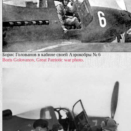
Борис Голованов в кабине своей Аэрокобры № 6
Boris Golovanov, Great Patriotic war photo.