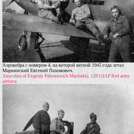
Аэрокобра с номером 4, на которой весной 1945 года летал
Мариинский Евгений Пахомович.
Airacobra of Evgeniy Pahomovich Marinskiy, 129 GIAP Red army
airforce.