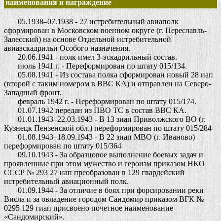
наименования и награждение
05.1938–07.1938 - 27 истребительный авиаполк
сформирован в Московском военном округе (г. Переславль-
Залесский) на основе Отдельной истребительной
авиаэскадрильи Особого назначения.
20.06.1941 - полк имел 3-эскадрильный состав.
июль 1941 г. - Переформирован по штату 015/134.
05.08.1941 - Из состава полка сформирован новый 28 иап
(второй с таким номером в ВВС КА) и отправлен на Северо-
Западный фронт.
февраль 1942 г. - Переформирован по штату 015/174.
01.07.1942 передан из ПВО ТС в состав ВВС КА.
01.01.1943–22.03.1943 - В 13 зиап Приволжского ВО (г.
Кузнецк Пензенской обл.) переформирован по штату 015/284
01.08.1943–18.09.1943 - В 22 зиап МВО (г. Иваново)
переформирован по штату 015/364
09.10.1943 - За образцовое выполнение боевых задач и
проявленные при этом мужество и героизм приказом НКО
СССР № 293 27 иап преобразован в 129 гвардейский
истребительный авиационный полк.
01.09.1944 - За отличие в боях при форсировании реки
Висла и за овладение городом Сандомир приказом ВГК №
0295 129 гиап присвоено почетное наименование
«Сандомирский».