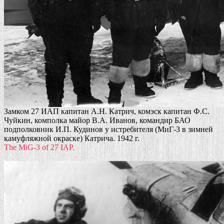
Замком 27 ИАП капитан А.Н. Катрич, комэск капитан Ф.С.
Чуйкин, комполка майор В.А. Иванов, командир БАО
подполковник И.П. Кудинов у истребителя (МиГ-3 в зимней
камуфляжной окраске) Катрича. 1942 г.
The MiG-3 of 27 IAP.