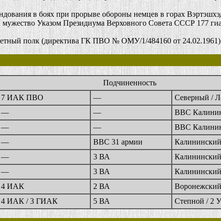
ования в боях при прорыве обороны немцев в горах Вэртэшхэд
и мужество Указом Президиума Верховного Совета СССР 177 гиа
тный полк (директива ГК ПВО № ОМУ/1/484160 от 24.02.1961)
Подчиненность
7 ИАК ПВО
—
Северный / 
—
—
ВВС Калинин
—
—
ВВС Калинин
—
ВВС 31 армии
Калининский
—
3 ВА
Калининский
—
3 ВА
Калининский
4 ИАК
2 ВА
Воронежский
4 ИАК / 3 ГИАК
5 ВА
Степной / 2 