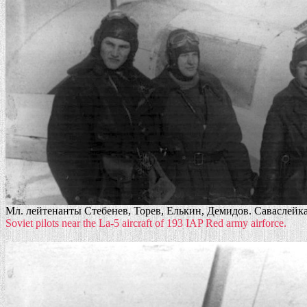
Мл. лейтенанты Стебенев, Торев, Елькин, Демидов. Саваслейка,
Soviet pilots near the La-5 aircraft of 193 IAP Red army airforce.