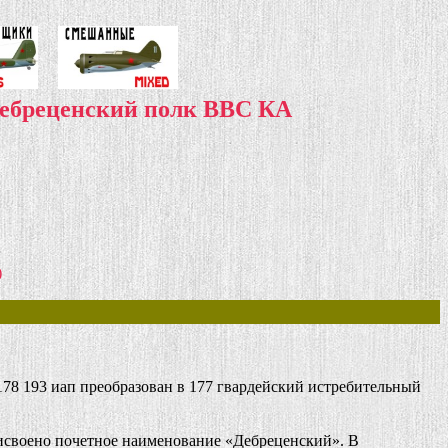
Дебреценский полк ВВС КА
)
8 193 иап преобразован в 177 гвардейский истребительный
исвоено почетное наименование «Дебреценский». В