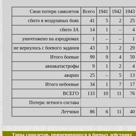
Свои потери самолетов
Всего
1941
1942
1943
сбито в воздушных боях
41
5
2
25
сбито ЗА
14
1
–
4
уничтожено на аэродромах
1
–
–
1
не вернулось с боевого задания
43
3
2
29
Итого боевые
99
9
4
59
авиакатастрофы
9
1
2
4
аварии
25
–
5
13
Итого небоевые
34
1
7
17
ВСЕГО
133
10
11
76
Потери летного состава
Летчики
86
6
11
40
Типы самолетов, применявшихся в боевых действиях