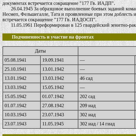
документах встречается сокращение "177 Гв. ИАДП".
26.04.1945 За образцовое выполнение боевых заданий команд
Несмеп, Фельшегалле, Тата и проявленные при этом доблесть 
встречается сокращение "177 Гв. ИАДОСП".
11.05.1961 Переформирован в 125 гвардейский зенитно-раке
Подчиненность и участие на фронтах
Даты
05.08.1941
19.09.1941
—
25.10.1941
13.01.1942
—
13.01.1942
13.03.1942
46 сад
13.03.1942
15.05.1942
—
15.05.1942
01.07.1942
202 сад
01.07.1942
27.08.1942
209 иад
10.03.1943
23.07.1943
302 иад
23.07.1943
11.05.1945
302 иад / 14 гиад