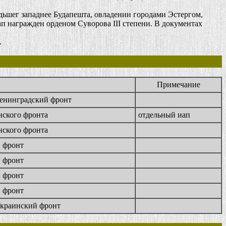
ьшег западнее Будапешта, овладении городами Эстергом,
п награжден орденом Суворова III степени. В документах
.
Примечание
Ленинградский фронт
ского фронта
отдельный иап
ского фронта
 фронт
 фронт
 фронт
 фронт
Украинский фронт