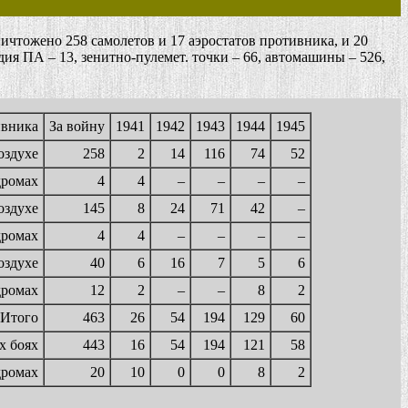
чтожено 258 самолетов и 17 аэростатов противника, и 20
ия ПА – 13, зенитно-пулемет. точки – 66, автомашины – 526,
ивника
За войну
1941
1942
1943
1944
1945
оздухе
258
2
14
116
74
52
дромах
4
4
–
–
–
–
оздухе
145
8
24
71
42
–
дромах
4
4
–
–
–
–
оздухе
40
6
16
7
5
6
дромах
12
2
–
–
8
2
Итого
463
26
54
194
129
60
х боях
443
16
54
194
121
58
дромах
20
10
0
0
8
2