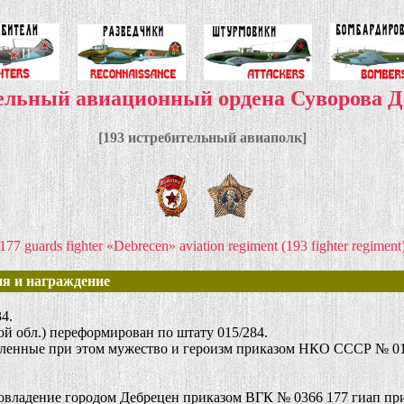
тельный авиационный ордена Суворова 
[193 истребительный авиаполк]
177 guards fighter «Debrecen» aviation regiment (193 fighter regiment
я и награждение
4.
й обл.) переформирован по штату 015/284.
ленные при этом мужество и героизм приказом НКО СССР № 017
овладение городом Дебрецен приказом ВГК № 0366 177 гиап пр