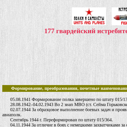
177 гвардейский истреби
Формирование, преобразования, почетные наименовани
05.08.1941 Формирование полка завершено по штату 015/13
28.08.1942–04.02.1943 Во 2 зиап МВО (ст. Сейма Горьковско
02.07.1944 За образцовое выполнение боевых задач и прояв
авиаполк.
Сентябрь 1944 г. Переформирован по штату 015/364.
04.11.1944 За отличие в боях с немецкими захватчиками за 