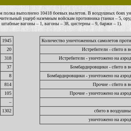
 полка выполнено 10418 боевых вылетов. В воздушных боях уни
ачительный ущерб наземным войскам противника (танки – 5, оруд
 штабные вагоны – 1, вагоны – 38, цистерны – 9, баржи – 1).
1945
Количество уничтоженных самолетов прот
20
Истребители - сбито в в
318
Истребители - уничтожено на аэро
37
Бомбардировщики - сбито в в
8
Бомбардировщики - уничтожено на аэро
814
Прочие - сбито в в
105
Прочие - уничтожено на аэро
–
1302
сбито в воздушны
уничтожено на аэро