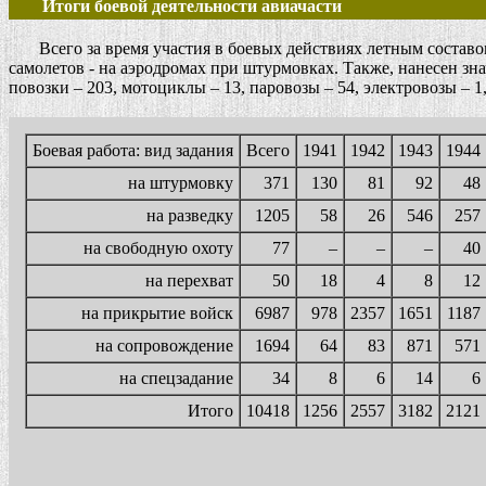
Итоги боевой деятельности авиачасти
Всего за время участия в боевых действиях летным составом
самолетов - на аэродромах при штурмовках. Также, нанесен зн
повозки – 203, мотоциклы – 13, паровозы – 54, электровозы – 1,
Боевая работа: вид задания
Всего
1941
1942
1943
1944
на штурмовку
371
130
81
92
48
на разведку
1205
58
26
546
257
на свободную охоту
77
–
–
–
40
на перехват
50
18
4
8
12
на прикрытие войск
6987
978
2357
1651
1187
на сопровождение
1694
64
83
871
571
на спецзадание
34
8
6
14
6
Итого
10418
1256
2557
3182
2121