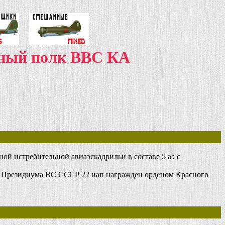
нный полк ВВС КА
й истребительной авиаэскадрильи в составе 5 аэ с
м Президиума ВС СССР 22 иап награжден орденом Красного