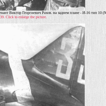
енант Виктор Георгиевич Рахов. на заднем плане - И-16 тип 10 (
9. Click to enlarge the picture.