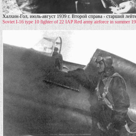
Халхин-Гол, июль-август 1939 г. Второй справа - старший лейт
Soviet I-16 type 10 fighter of 22 IAP Red army airforce in summer 193