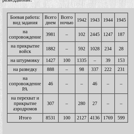
Боевая работа:
Всего
Всего
1942
1943
1944
1945
вид задания
днем
ночью
на
3981
–
102
2445
1247
187
сопровождение
на прикрытие
1882
–
592
1028
234
28
войск
на штурмовку
1427
100
1335
–
39
153
на разведку
888
–
98
337
222
231
на
сопровождение
46
–
–
46
–
–
РА
на перехват и
прикрытие
307
–
280
27
–
–
аэродромов
Итого
8531
100
2127
4136
1769
599