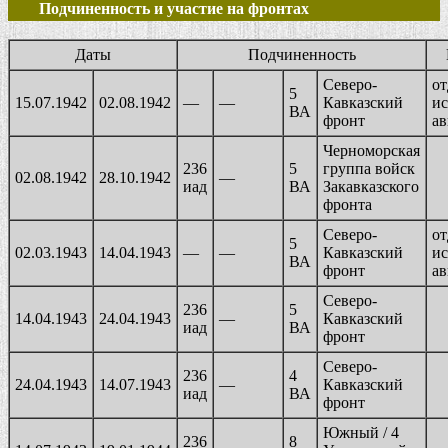
Подчиненность и участие на фронтах
Даты
Подчиненность
Северо-
о
5
15.07.1942
02.08.1942
—
—
Кавказский
и
ВА
фронт
ав
Черноморская
236
5
группа войск
02.08.1942
28.10.1942
—
иад
ВА
Закавказского
фронта
Северо-
о
5
02.03.1943
14.04.1943
—
—
Кавказский
и
ВА
фронт
ав
Северо-
236
5
14.04.1943
24.04.1943
—
Кавказский
иад
ВА
фронт
Северо-
236
4
24.04.1943
14.07.1943
—
Кавказский
иад
ВА
фронт
Южный / 4
236
8