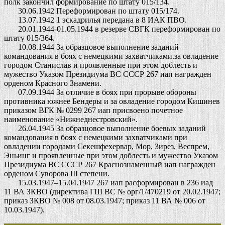
полк закончил формирование по штату 015/134.
30.06.1942 Переформирован по штату 015/174.
13.07.1942 1 эскадрилья передана в 8 ИАК ПВО.
20.01.1944-01.05.1944 в резерве СВГК переформирован по
штату 015/364.
10.08.1944 За образцовое выполнение заданий
командования в боях с немецкими захватчиками.за овладение
городом Станислав и проявленные при этом доблесть и
мужество Указом Президиума ВС СССР 267 иап награжден
орденом Красного Знамени.
07.09.1944 За отличие в боях при прорыве обороны
противника южнее Бендеры и за овладение городом Кишинев
приказом ВГК № 0299 267 иап присвоено почетное
наименование «Нижнеднестровский».
26.04.1945 За образцовое выполнение боевых заданий
командования в боях с немецкими захватчиками при
овладении городами Секешфехервар, Мор, 3ирез, Веспрем,
Эньинг и проявленные при этом доблесть и мужество Указом
Президиума ВС СССР 267 Краснознаменный иап награжден
орденом Суворова III степени.
15.03.1947–15.04.1947 267 иап расформирован в 236 иад
11 ВА ЗКВО (директива ГШ ВС № орг/1/470219 от 20.02.1947;
приказ ЗКВО № 008 от 08.03.1947; приказ 11 ВА № 006 от
10.03.1947).