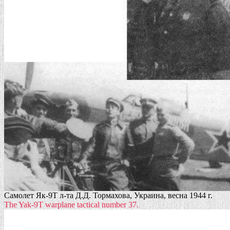
Cамолет Як-9Т л-та Д.Д. Тормахова, Украина, весна 1944 г.
The Yak-9T warplane tactical number 37.