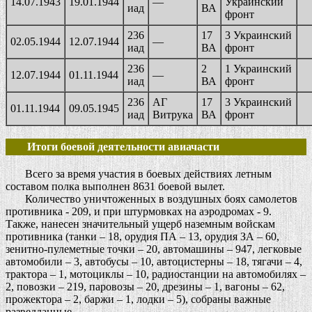
14.07.1943
19.01.1944
—
Украинский
иад
ВА
фронт
236
17
3 Украинский
02.05.1944
12.07.1944
—
иад
ВА
фронт
236
2
1 Украинский
12.07.1944
01.11.1944
—
иад
ВА
фронт
236
АГ
17
3 Украинский
01.11.1944
09.05.1945
иад
Витрука
ВА
фронт
Итоги боевой деятельности авиачасти
Всего за время участия в боевых действиях летным
составом полка выполнен 8631 боевой вылет.
Количество уничтоженных в воздушных боях самолетов
противника - 209, и при штурмовках на аэродромах - 9.
Также, нанесен значительный ущерб наземным войскам
противника (танки – 18, орудия ПА – 13, орудия ЗА – 60,
зенитно-пулеметные точки – 20, автомашины – 947, легковые
автомобили – 3, автобусы – 10, автоцистерны – 18, тягачи – 4,
трактора – 1, мотоциклы – 10, радиостанции на автомобилях –
2, повозки – 219, паровозы – 20, дрезины – 1, вагоны – 62,
прожектора – 2, баржи – 1, лодки – 5), собраны важные
разведданные.