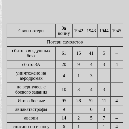
За
Свои потери
1942
1943
1944
1945
войну
Потери самолетов
сбито в воздушных
61
15
41
5
–
боях
сбито ЗА
20
9
4
3
4
уничтожено на
4
1
3
–
–
аэродромах
не вернулось с
10
3
4
3
–
боевого задания
Итого боевые
95
28
52
11
4
авиакатастрофы
9
–
6
3
–
аварии
14
2
5
7
–
списано по износу
6
1
–
1
4