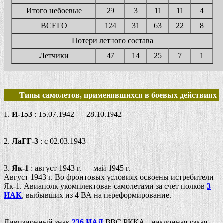
Итого небоевые
29
3
11
11
4
ВСЕГО
124
31
63
22
8
Потери летного состава
Летчики
47
14
25
7
1
Типы самолетов, применявшихся в боевых действиях
1.
И-153
: 15.07.1942 — 28.10.1942
2.
ЛаГГ-3
: c 02.03.1943
3.
Як-1
: август 1943 г. — май 1945 г.
Август 1943 г. Во фронтовых условиях освоены истребители
Як-1. Авиаполк укомплектован самолетами за счет полков
3
ИАК
, выбывших из 4 ВА на переформирование.
Дивизионный знак
236 ИАД
ВВС РККА - наклонная узкая