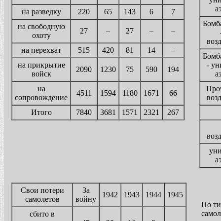
а
на разведку
220
65
143
6
7
Бомб
на свободную
27
–
27
–
–
охоту
воз
на перехват
515
420
81
14
–
Бомб
на прикрытие
- у
2090
1230
75
590
194
войск
а
на
Проч
4511
1594
1180
1671
66
сопровождение
воз
Итого
7840
3681
1571
2321
267
воз
уни
а
Свои потери
За
1942
1943
1944
1945
самолетов
войну
По т
самол
сбито в