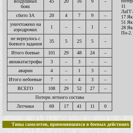
потер
воздушных
45
20
16
9
–
11
боях
ЛаГГ-
сбито ЗА
20
4
7
9
–
17 Як
51 Як
уничтожено на
1
–
–
1
–
28 Як
аэродромах
По-2.
не вернулось с
35
5
25
5
–
боевого задания
Итого боевые
101
29
48
24
–
авиакатастрофы
3
–
3
–
–
аварии
4
–
1
3
–
Итого небоевые
7
–
4
3
–
ВСЕГО
108
29
52
27
–
Потери летного состава
Летчики
69
17
41
11
0
Типы самолетов, применявшихся в боевых действиях