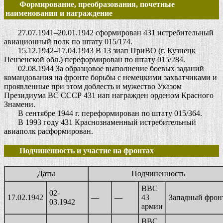
Формирование, преобразования, почетные
наименования и награждение
27.07.1941–20.01.1942 сформирован 431 истребительный
авиационный полк по штату 015/174.
15.12.1942–17.04.1943 В 13 зиап ПриВО (г. Кузнецк
Пензенской обл.) переформирован по штату 015/284.
02.08.1944 За образцовое выполнение боевых заданий
командования на фронте борьбы с немецкими захватчиками и
проявленные при этом доблесть и мужество Указом
Президиума ВС СССР 431 иап награжден орденом Красного
Знамени.
В сентябре 1944 г. переформирован по штату 015/364.
В 1993 году 431 Краснознаменный истребительный
авиаполк расформирован.
Подчиненность и участие на фронтах
Даты
Подчиненность
ВВС
02-
17.02.1942
—
—
43
Западный фрон
03.1942
армии
ВВС