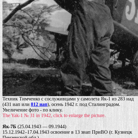
Техник Тимченко с сослуживцами у самолета Як-1 из 283 иад
(431 иап или
812 иап
), осень 1942 г. под Сталинградом.
Увеличение фото - по клику.
The Yak-1 № 31 in 1942, click to enlarge the picture.
Як-7Б
(25.04.1943 — 09.1944)
15.12.1942–17.04.1943 освоение в 13 зиап ПриВО (г. Кузнецк
Пензенской обл.).