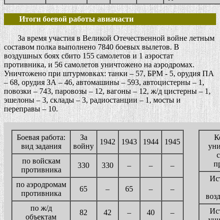
Итоги боевой работы авиачасти
За время участия в Великой Отечественной войне летным
составом полка выполнено 7840 боевых вылетов. В
воздушных боях сбито 155 самолетов и 1 аэростат
противника, и 56 самолетов уничтожено на аэродромах.
Уничтожено при штурмовках: танки – 57, БРМ - 5, орудия ПА
– 68, орудия ЗА – 46, автомашины – 593, автоцистерны – 1,
повозки – 743, паровозы – 12, вагоны – 12, ж/д цистерны – 1,
эшелоны – 3, склады – 3, радиостанции – 1, мосты и
переправы – 10.
Боевая работа:
За
К
1942
1943
1944
1945
вид задания
войну
ун
по войскам
п
330
330
–
–
–
противника
Ис
по аэродромам
65
–
65
–
–
противника
воз
по ж/д
Ис
82
42
–
40
–
объектам
уни