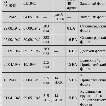
02-
03.1942
—
—
49
Западный фрон
03.1942
армии
уаг-5
03.1942
04.05.1943
—
—
Западный фрон
СВГК
283
Сталинградски
29.08.1942
07.09.1942
—
8 ВА
иад
фронт
283
Сталинградски
07.09.1942
30.09.1942
—
16 ВА
иад
фронт
283
30.09.1942
09.12.1942
—
16 ВА
Донской фронт
иад
Брянский / 2
315
25.04.1943
10.1944
—
15 ВА
Прибалтийски
иад
фронт
2
315
14
10.1944
01.04.1945
15 ВА
Прибалтийски
иад
ИАК
фронт
Курляндская
315
14
группа войск
01.04.1945
09.05.1945
15 ВА
ИАД
ИАК
Ленинградског
фронта