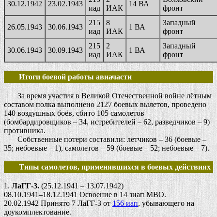
30.12.1942
23.02.1943
14 ВА
иад
ИАК
фронт
215
8
Западный
26.05.1943
30.06.1943
1 ВА
иад
ИАК
фронт
215
2
Западный
30.06.1943
30.09.1943
1 ВА
иад
ИАК
фронт
Итоги боевой работы авиачасти
За время участия в Великой Отечественной войне лётным
составом полка выполнено 2127 боевых вылетов, проведено
140 воздушных боёв, сбито 105 самолетов
(бомбардировщиков – 34, истребителей – 62, разведчиков – 9)
противника.
Собственные потери составили: летчиков – 36 (боевые –
35; небоевые – 1), самолетов – 59 (боевые – 52; небоевые – 7).
Типы самолетов, применявшихся в боевых действиях
1.
ЛаГГ-3.
(25.12.1941 – 13.07.1942)
08.10.1941–18.12.1941 Освоение в 14 зиап МВО.
20.02.1942 Принято 7 ЛаГГ-3 от
156 иап
, убывающего на
доукомплектование.