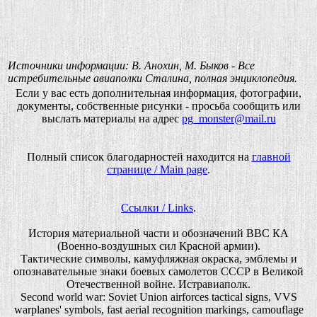
Источники информации: В. Анохин, М. Быков - Все
истребительные авиаполки Сталина, полная энциклопедия.
Если у вас есть дополнительная информация, фотографии,
документы, собственные рисунки - просьба сообщить или
выслать материалы на адрес
pg_monster@mail.ru
Полный список благодарностей находится на
главной
странице / Main page
.
Ссылки / Links
.
История материальной части и обозначений ВВС КА
(Военно-воздушных сил Красной армии).
Тактические символы, камуфляжная окраска, эмблемы и
опознавательные знаки боевых самолетов СССР в Великой
Отечественной войне. Истравиаполк.
Second world war: Soviet Union airforces tactical signs, VVS
warplanes' symbols, fast aerial recognition markings, camouflage