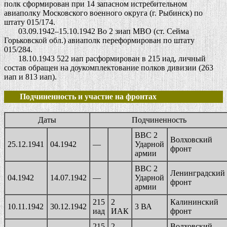
полк сформирован при 14 запасном истребительном
авиаполку Московского военного округа (г. Рыбинск) по
штату 015/174.
03.09.1942–15.10.1942 Во 2 зиап МВО (ст. Сейма
Горьковской обл.) авиаполк переформирован по штату
015/284.
18.10.1943 522 иап расформирован в 215 иад, личный
состав обращен на доукомплектование полков дивизии (263
иап и 813 иап).
Подчиненность и участие на фронтах
Даты
Подчиненность
ВВС 2
Волховский
25.12.1941
04.1942
—
Ударной
фронт
армии
ВВС 2
Ленинградский
04.1942
14.07.1942
—
Ударной
фронт
армии
215
2
Калининский
10.11.1942
30.12.1942
3 ВА
иад
ИАК
фронт
215
2
Волховский