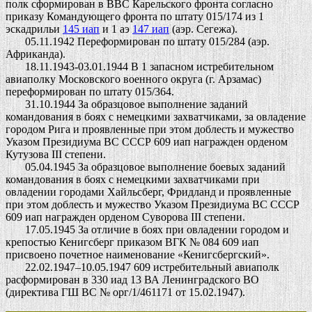
полк сформирован в ВВС Карельского фронта согласно
приказу Командующего фронта по штату 015/174 из 1
эскадрильи
145 иап
и 1 аэ
147 иап
(аэр. Сегежа).
05.11.1942 Переформирован по штату 015/284 (аэр.
Африканда).
18.11.1943-03.01.1944 В 1 запасном истребительном
авиаполку Московского военного округа (г. Арзамас)
переформирован по штату 015/364.
31.10.1944 За образцовое выполнение заданий
командования в боях с немецкими захватчиками, за овладение
городом Рига и проявленные при этом доблесть и мужество
Указом Президиума ВС СССР 609 иап награжден орденом
Кутузова III степени.
05.04.1945 За образцовое выполнение боевых заданий
командования в боях с немецкими захватчиками при
овладении городами Хайльсберг, Фридланд и проявленные
при этом доблесть и мужество Указом Президиума ВС СССР
609 иап награжден орденом Суворова III степени.
17.05.1945 За отличие в боях при овладении городом и
крепостью Кенигсберг приказом ВГК № 084 609 иап
присвоено почетное наименование «Кенигсбергский».
22.02.1947–10.05.1947 609 истребительный авиаполк
расформирован в 330 иад 13 ВА Ленинградского ВО
(директива ГШ ВС № орг/1/461171 от 15.02.1947).