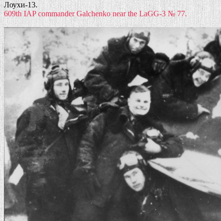
Лоухи-13.
609th IAP commander Galchenko near the LaGG-3 № 77.