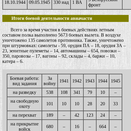
18.10.1944
09.05.1945
330 иад
1 ВА
фронт
Итоги боевой деятельности авиачасти
Всего за время участия в боевых действиях летным
составом полка выполнено 5673 боевых вылета. В воздухе
уничтожено 135 самолетов противника. Также, уничтожено
при штурмовках: самолеты - 59, орудия ПА – 18, орудия ЗА –
23, зенитные пулеметы – 14, автомашины – 654, повозки –
350, паровозы – 17, вагоны – 92, склады – 4, баржи – 10,
катера – 6.
Боевая работа:
За
1941
1942
1943
1944
1945
вид задания
войну
на разведку
538
108
341
79
10
–
на свободную
101
10
10
28
20
33
охоту
на перехват
189
–
42
123
24
–
на прикрытие
680
–
16
–
664
–
войск