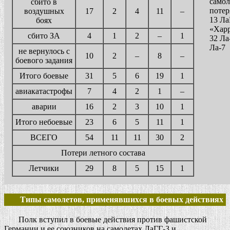
самол
сбито в
потер
воздушных
17
2
4
11
–
13 Ла
боях
«Хар
сбито ЗА
4
1
2
–
1
32 Ла
Ла-7
не вернулось с
10
2
–
8
–
боевого задания
Итого боевые
31
5
6
19
1
авиакатастрофы
7
4
2
1
–
аварии
16
2
3
10
1
Итого небоевые
23
6
5
11
1
ВСЕГО
54
11
11
30
2
Потери летного состава
Летчики
29
8
5
15
1
Типы самолетов, применявшихся в боевых действиях
Полк вступил в боевые действия против фашистской
Германии и ее союзников на самолетах ЛаГГ-3 и