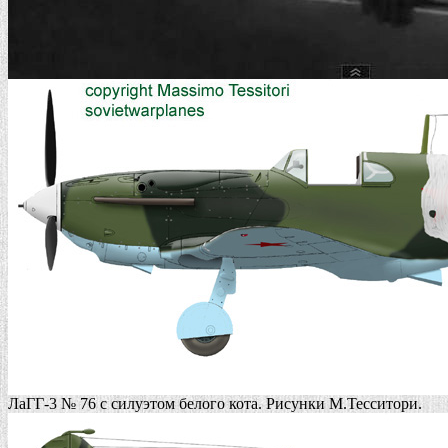
ЛаГГ-3 № 76 с силуэтом белого кота. Рисунки М.Тесситори.