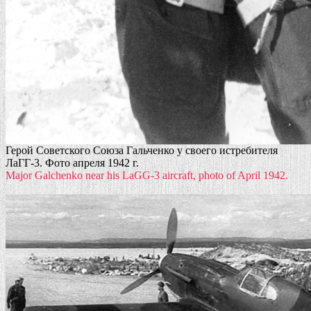
Герой Советского Союза Гальченко у своего истребителя
ЛаГГ-3. Фото апреля 1942 г.
Major Galchenko near his LaGG-3 aircraft, photo of April 1942.