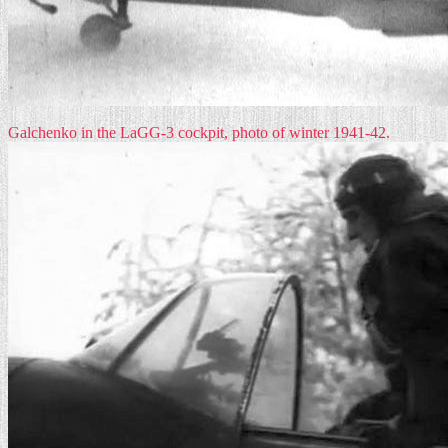
Galchenko in the LaGG-3 cockpit, photo of winter 1941-42.