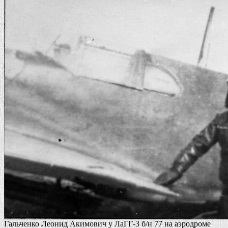
Гальченко Леонид Акимович у ЛаГГ-3 б/н 77 на аэродроме