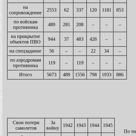
на
2553
62
337
120
1181
853
сопровождение
по войскам
489
281
208
–
–
–
противника
на прикрытие
944
37
483
426
–
–
объектов ПВО
на спецзадание
56
–
–
22
34
–
по аэродромам
119
–
119
–
–
–
противника
Итого
5673
489
1556
798
1933
886
Свои потери
За
1942
1943
1944
1945
самолетов
войну
По т