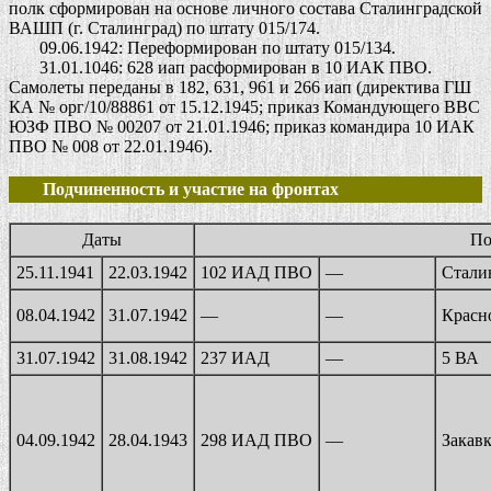
полк сформирован на основе личного состава Сталинградской
ВАШП (г. Сталинград) по штату 015/174.
09.06.1942: Переформирован по штату 015/134.
31.01.1046: 628 иап расформирован в 10 ИАК ПВО.
Самолеты переданы в 182, 631, 961 и 266 иап (директива ГШ
КА № орг/10/88861 от 15.12.1945; приказ Командующего ВВС
ЮЗФ ПВО № 00207 от 21.01.1946; приказ командира 10 ИАК
ПВО № 008 от 22.01.1946).
Подчиненность и участие на фронтах
Даты
По
25.11.1941
22.03.1942
102 ИАД ПВО
—
Стали
08.04.1942
31.07.1942
—
—
Красн
31.07.1942
31.08.1942
237 ИАД
—
5 ВА
04.09.1942
28.04.1943
298 ИАД ПВО
—
Закав