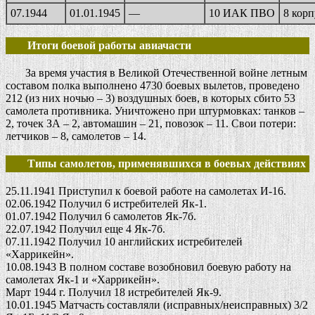
07.1944
01.01.1945
—
10 ИАК ПВО
8 кор
Итоги боевой работы авиачасти
За время участия в Великой Отечественной войне летным
составом полка выполнено 4730 боевых вылетов, проведено
212 (из них ночью – 3) воздушных боев, в которых сбито 53
самолета противника. Уничтожено при штурмовках: танков –
2, точек ЗА – 2, автомашин – 21, повозок – 11. Свои потери:
летчиков – 8, самолетов – 14.
Типы самолетов, применявшихся в боевых действиях
25.11.1941 Приступил к боевой работе на самолетах И-16.
02.06.1942 Получил 6 истребителей Як-1.
01.07.1942 Получил 6 самолетов Як-7б.
22.07.1942 Получил еще 4 Як-7б.
07.11.1942 Получил 10 английских истребителей
«Харрикейн».
10.08.1943 В полном составе возобновил боевую работу на
самолетах Як-1 и «Харрикейн».
Март 1944 г. Получил 18 истребителей Як-9.
10.01.1945 Матчасть составляли (исправных/неисправных) 3/2