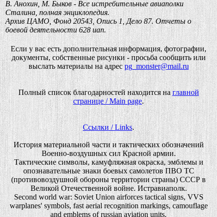
В. Анохин, М. Быков - Все истребительные авиаполки
Сталина, полная энциклопедия.
Архив ЦАМО, Фонд 20543, Опись 1, Дело 87. Отчеты о
боевой деятельности 628 иап.
Если у вас есть дополнительная информация, фотографии,
документы, собственные рисунки - просьба сообщить или
выслать материалы на адрес
pg_monster@mail.ru
Полный список благодарностей находится на
главной
странице / Main page
.
Ссылки / Links
.
История материальной части и тактических обозначений
Военно-воздушных сил Красной армии.
Тактические символы, камуфляжная окраска, эмблемы и
опознавательные знаки боевых самолетов ПВО ТС
(противовоздушной обороны территории страны) СССР в
Великой Отечественной войне. Истравиаполк.
Second world war: Soviet Union airforces tactical signs, VVS
warplanes' symbols, fast aerial recognition markings, camouflage
and emblems of russian aviation units.