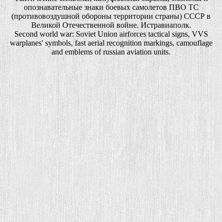
опознавательные знаки боевых самолетов ПВО ТС
(противовоздушной обороны территории страны) СССР в
Великой Отечественной войне. Истравиаполк.
Second world war: Soviet Union airforces tactical signs, VVS
warplanes' symbols, fast aerial recognition markings, camouflage
and emblems of russian aviation units.