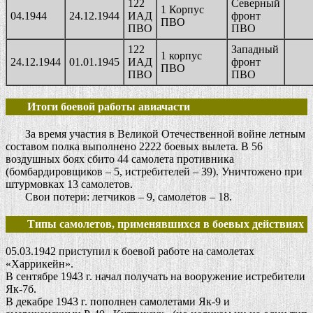
122
Северный
1 Корпус
04.1944
24.12.1944
ИАД
фронт
ПВО
ПВО
ПВО
122
Западный
1 корпус
24.12.1944
01.01.1945
ИАД
фронт
ПВО
ПВО
ПВО
Итоги боевой работы авиачасти
За время участия в Великой Отечественной войне летным
составом полка выполнено 2222 боевых вылета. В 56
воздушных боях сбито 44 самолета противника
(бомбардировщиков – 5, истребителей – 39). Уничтожено при
штурмовках 13 самолетов.
Свои потери: летчиков – 9, самолетов – 18.
Типы самолетов, применявшихся в боевых действиях
05.03.1942 приступил к боевой работе на самолетах
«Харрикейн».
В сентябре 1943 г. начал получать на вооружение истребители
Як-7б.
В декабре 1943 г. пополнен самолетами Як-9 и