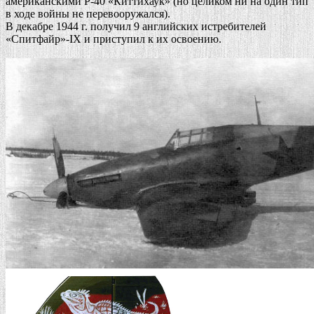
американскими P-40 «Киттихаук» (но целиком ни на один тип
в ходе войны не перевооружался).
В декабре 1944 г. получил 9 английских истребителей
«Спитфайр»-IХ и приступил к их освоению.