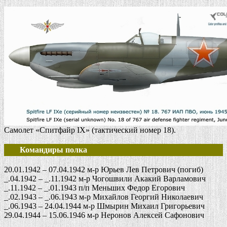
Самолет «Спитфайр IX» (тактический номер 18).
Командиры полка
20.01.1942 – 07.04.1942 м-р Юрьев Лев Петрович (погиб)
_.04.1942 – _.11.1942 м-р Чогошвили Акакий Варламович
_.11.1942 – _.01.1943 п/п Меньших Федор Егорович
_.02.1943 – _.06.1943 м-р Михайлов Георгий Николаевич
_.06.1943 – 24.04.1944 м-р Шмырин Михаил Григорьевич
29.04.1944 – 15.06.1946 м-р Неронов Алексей Сафонович