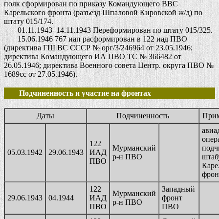
полк сформирован по приказу Командующего ВВС
Карельского фронта (разъезд Шпаловой Кировской ж/д) по
штату 015/174.
01.11.1943–14.11.1943 Переформирован по штату 015/325.
15.06.1946 767 иап расформирован в 122 иад ПВО
(директива ГШ ВС СССР № орг/3/246964 от 23.05.1946;
директива Командующего ИА ПВО ТС № 366482 от
26.05.1946; директива Военного совета Центр. округа ПВО №
1689сс от 27.05.1946).
Подчиненность и участие на фронтах
Даты
Подчиненность
Прим
авиа
опер
122
Мурманский
подч
05.03.1942
29.06.1943
ИАД
р-н ПВО
штаб
ПВО
Каре
фрон
122
Западный
Мурманский
29.06.1943
04.1944
ИАД
фронт
р-н ПВО
ПВО
ПВО