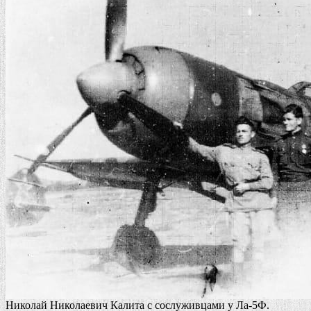
Николай Николаевич Калита с сослуживцами у Ла-5Ф.