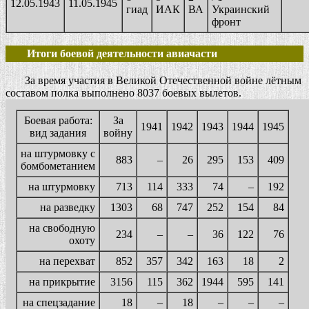
12.05.1943
11.05.1945
гиад
ИАК
ВА
Украинский
фронт
Итоги боевой деятельности авиачасти
За время участия в Великой Отечественной войне лётным
составом полка выполнено 8037 боевых вылетов.
Боевая работа:
За
1941
1942
1943
1944
1945
вид задания
войну
на штурмовку с
883
–
26
295
153
409
бомбометанием
на штурмовку
713
114
333
74
–
192
на разведку
1303
68
747
252
154
84
на свободную
234
–
–
36
122
76
охоту
на перехват
852
357
342
163
18
2
на прикрытие
3156
115
362
1944
595
141
на спецзадание
18
–
18
–
–
–