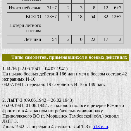
Итого небоевые
31+7
2
3
8
12
6+7
ВСЕГО
123+7
7
18
54
32
12+7
Потери летного
состава
Летчики
54
2
10
22
17
3
Типы самолетов, применявшихся в боевых действиях
1.
И-16
(22.06.1941 – 04.07.1941)
На начало боевых действий 166 иап имел в боевом составе 42
исправных И-16.
04.07.1941 : передано 19 самолетов И-16 в 149 иап.
2.
ЛаГГ-3
(09.06.1942 – 26.02.1943)
05.09.1941–01.06.1942 : в тыловой полосе в резерве Южного
фронта и в 4 запасном истребительном авиаполку
Приволжского ВО (г. Моршанск Тамбовской обл.) освоил
ЛаГГ-3.
Июль 1942 г. : передано 4 самолета ЛаГГ-3 в
518 иап
.