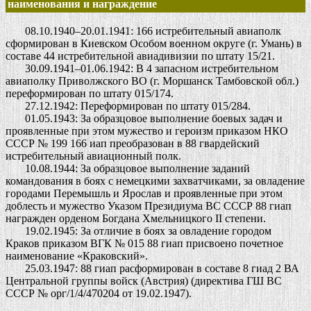
наименования и награждение
08.10.1940–20.01.1941: 166 истребительный авиаполк
сформирован в Киевском Особом военном округе (г. Умань) в
составе 44 истребительной авиадивизии по штату 15/21.
30.09.1941–01.06.1942: В 4 запасном истребительном
авиаполку Приволжского ВО (г. Моршанск Тамбовской обл.)
переформирован по штату 015/174.
27.12.1942: Переформирован по штату 015/284.
01.05.1943: За образцовое выполнение боевых задач и
проявленные при этом мужество и героизм приказом НКО
СССР № 199 166 иап преобразован в 88 гвардейский
истребительный авиационный полк.
10.08.1944: За образцовое выполнение заданий
командования в боях с немецкими захватчиками, за овладение
городами Перемышль и Ярослав и проявленные при этом
доблесть и мужество Указом Президиума ВС СССР 88 гиап
награжден орденом Богдана Хмельницкого II степени.
19.02.1945: За отличие в боях за овладение городом
Краков приказом ВГК № 015 88 гиап присвоено почетное
наименование «Краковский».
25.03.1947: 88 гиап расформирован в составе 8 гиад 2 ВА
Центральной группы войск (Австрия) (директива ГШ ВС
СССР № орг/1/4/470204 от 19.02.1947).