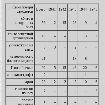
Свои потери
Всего
1941
1942
1943
1944
1945
самолетов
сбито в
воздушных
56
2
15
28
9
4
боях
сбито зенитной
10
–
–
3
3
2
артиллерией
уничтожено на
5
3
–
2
–
–
аэр-х
не вернулось с
21
–
–
13
8
–
боевого задания
Итого боевые
92
5
15
46
20
6
авиакатастрофы
2
–
1
–
1
–
аварии
28
2
2
8
10
6
списано по
7
–
–
–
–
7
износу
прочие
1
–
–
–
1
–
небоевые