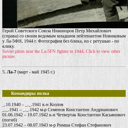
Герой Советского Союза Никоноров Петр Михайлович
(справа) со своим ведомым младшим лейтенантом Новиковым
у Ла-5ФН, 1944 г. Фотография без блика, но с ретушью - по
клику.
Soviet pilots near the La-5FN fighter in 1944. Click to view other
picture.
5.
Ла-7
(март - май 1945 г.)
Командиры полка
_.10.1940 – _._.1941 к-н Козлов
_._.1941 – _._.1942 м-р Семенов Константин Андрианович
01.06.1942 – 19.07.1942 к-н Четвертак Константин Касьянович
(погиб)
23.07.1942 – 08.07.1943 м-р Римша Стефан Стефанович