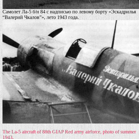
Самолет Ла-5 б/н 84 с надписью по левому борту «Эскадрилья
“Валерий Чкалов”», лето 1943 года.
The La-5 aircraft of 88th GIAP Red army airforce, photo of summer
1943.