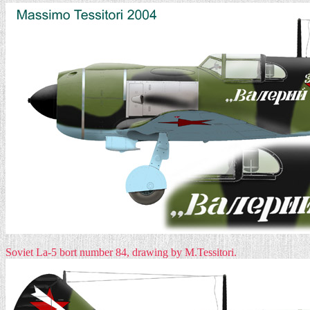
Soviet La-5 bort number 84, drawing by M.Tessitori.