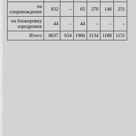
на
832
–
65
370
146
251
сопровождение
на блокировку
44
–
44
–
–
–
аэродромов
Итого
8037
654
1906
3134
1188
1151