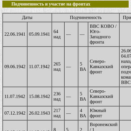
Подчиненность и участие на фронтах
Даты
Подчиненность
При
ВВС КОВО /
64
Юго-
22.06.1941
05.09.1941
—
—
иад
Западного
фронта
26.0
04.0
Северо-
нахо
265
5
09.06.1942
11.07.1942
—
Кавказский
опер
иад
ВА
фронт
подч
кома
ВВС
Северо-
236
5
11.07.1942
15.08.1942
—
Кавказский
иад
ВА
фронт
217
4
Южный
07.12.1942
26.02.1943
—
иад
ВА
фронт
Воронежский
8
5
2
/ 1