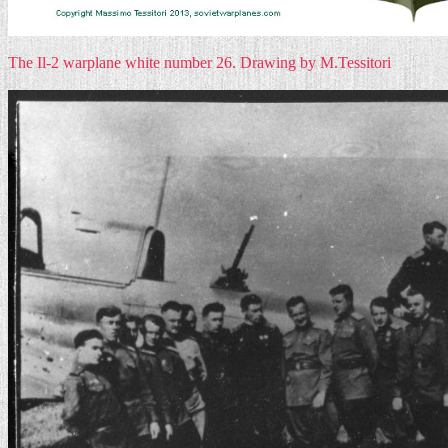
The Il-2 warplane white number 26. Drawing by M.Tessitori