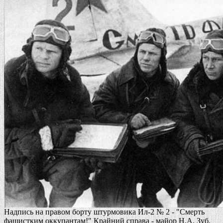
Надпись на правом борту штурмовика Ил-2 № 2 - "Смерть
фашистким оккупантам!" Крайний справа - майор Н.А. Зуб.