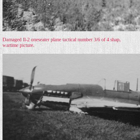
Damaged Il-2 oneseater plane tactical number 3/6 of 4 shap,
wartime picture.