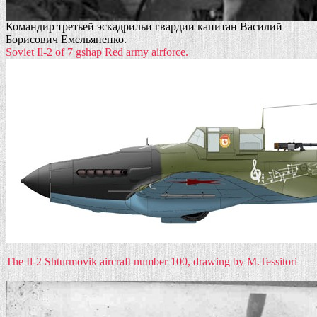
Командир третьей эскадрильи гвардии капитан Василий
Борисович Емельяненко.
Soviet Il-2 of 7 gshap Red army airforce.
The Il-2 Shturmovik aircraft number 100, drawing by M.Tessitori