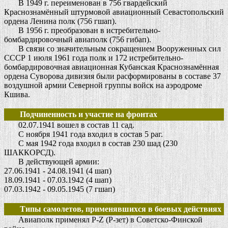
В 1949 г. переименован в 756 гвардейский
Краснознамённый штурмовой авиационный Севастопольский
ордена Ленина полк (756 гшап).
В 1956 г. преобразован в истребительно-
бомбардировочный авиаполк (756 гибап).
В связи со значительным сокращением Вооруженных сил
СССР 1 июля 1961 года полк и 172 истребительно-
бомбардировочная авиационная Кубанская Краснознамённая
ордена Суворова дивизия были расформированы в составе 37
воздушной армии Северной группы войск на аэродроме
Кшива.
Подчиненность и участие на фронтах
02.07.1941 вошел в состав 11 сад.
С ноября 1941 года входил в состав 5 раг.
С мая 1942 года входил в состав 230 шад (230
ШАККОРСД).
В действующей армии:
27.06.1941 - 24.08.1941 (4 шап)
18.09.1941 - 07.03.1942 (4 шап)
07.03.1942 - 09.05.1945 (7 гшап)
Типы самолетов, применявшихся в боевых действиях
Авиаполк применял Р-Z (Р-зет) в Советско-Финской