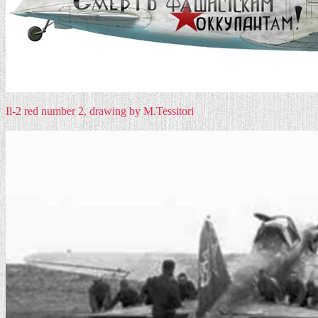
Il-2 red number 2, drawing by M.Tessitori