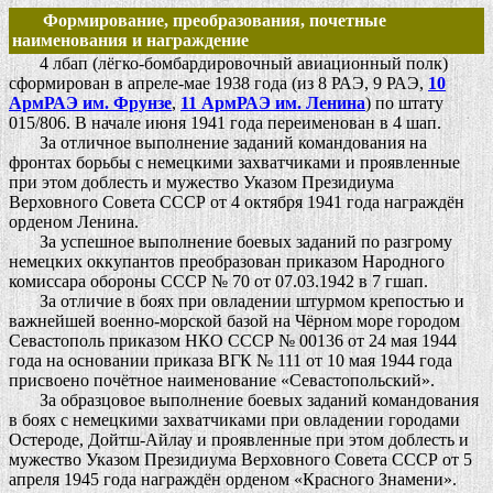
Формирование, преобразования, почетные
наименования и награждение
4 лбап (лёгко-бомбардировочный авиационный полк)
сформирован в апреле-мае 1938 года (из 8 РАЭ, 9 РАЭ,
10
АрмРАЭ им. Фрунзе
,
11 АрмРАЭ им. Ленина
) по штату
015/806
. В начале июня 1941 года переименован в 4 шап.
За отличное выполнение заданий командования на
фронтах борьбы с немецкими захватчиками и проявленные
при этом доблесть и мужество Указом Президиума
Верховного Совета СССР от 4 октября 1941 года награждён
орденом Ленина.
За успешное выполнение боевых заданий по разгрому
немецких оккупантов преобразован приказом Народного
комиссара обороны СССР № 70 от 07.03.1942 в 7 гшап.
За отличие в боях при овладении штурмом крепостью и
важнейшей военно-морской базой на Чёрном море городом
Севастополь приказом НКО СССР № 00136 от 24 мая 1944
года на основании приказа ВГК № 111 от 10 мая 1944 года
присвоено почётное наименование «Севастопольский».
За образцовое выполнение боевых заданий командования
в боях с немецкими захватчиками при овладении городами
Остероде, Дойтш-Айлау и проявленные при этом доблесть и
мужество Указом Президиума Верховного Совета СССР от 5
апреля 1945 года награждён орденом «Красного Знамени».