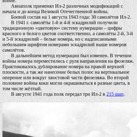
войне.
Авиаполк применял Ил-2 различных модификаций с
начала и до конца Великой Отечественной войны.
Боевой состав на 1 августа 1943 года: 30 самолётов Ил-2.
В 1941 г. самолёты 1-й и 4-й эскадрилий получили
традиционную «цветовую» систему нумерации – цифры
красного и белого цветов соответственно, а самолёты 2-й, 3-й
и 5-й эскадрилий – белые номера, но с надписанными
небольшим шрифтом номерами эскадрилий выше номеров
самолётов.
В дальнейшем метод нумерации был изменен. В течении
войны номера переместились с руля направления на фюзеляж.
Практиковалось дублирование номера на правой верхней
плоскости, а так же нанесение белых полос на вертикальное
оперение или вокруг хвостовой части фюзеляжа. Во второй
половине войны коки могли окрашиваться в разные цвета, в
том числе жёлтый.
В августе 1941 года полк передал три Ил-2 в
215 шап
.