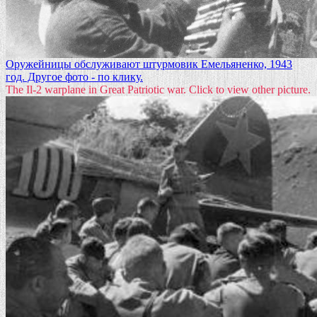
Оружейницы обслуживают штурмовик Емельяненко, 1943
год. Другое фото - по клику.
The Il-2 warplane in Great Patriotic war. Click to view other picture.