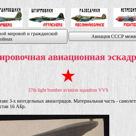
вой мировой и гражданской
Авиация СССР межв
ойнах
дировочная авиационная эска
37th light bomber aviation squadron VVS
аве 3-х неотдельных авиаотрядов.
Материальная часть - самолет
став 16 АБр.