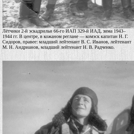
Лётчики 2-й эскадрильи 66-го ИАП 329-й ИАД, зима 1943–
1944 гг. В центре, в кожаном реглане — комэск капитан Н. Г.
Сидоров, правее: младший лейтенант В. С. Иванов, лейтенант
М. Н. Андрианов, младший лейтенант Н. В. Радченко.