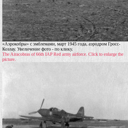
«Аэрокобры» с эмблемами, март 1945 года, аэродром Гросс-
Козлау. Увеличение фото - по клику.
The Airacobras of 66th IAP Red army airforce. Click to enlarge the
picture.