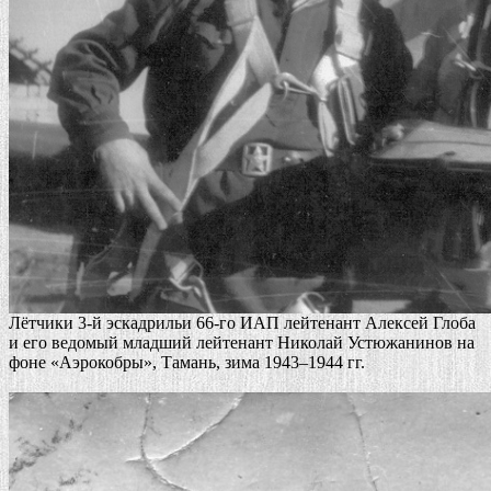
Лётчики 3-й эскадрильи 66-го ИАП лейтенант Алексей Глоба
и его ведомый младший лейтенант Николай Устюжанинов на
фоне «Аэрокобры», Тамань, зима 1943–1944 гг.