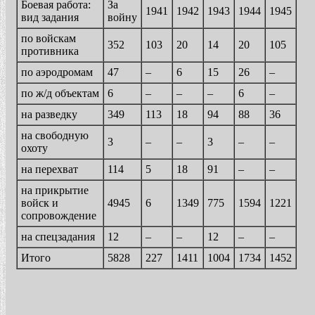
Боевая работа:
За
1941
1942
1943
1944
1945
вид задания
войну
по войскам
352
103
20
14
20
105
противника
по аэродромам
47
–
6
15
26
–
по ж/д объектам
6
–
–
–
6
–
на разведку
349
113
18
94
88
36
на свободную
3
–
–
3
–
–
охоту
на перехват
114
5
18
91
–
–
на прикрытие
войск и
4945
6
1349
775
1594
1221
сопровождение
на спецзадания
12
–
–
12
–
–
Итого
5828
227
1411
1004
1734
1452