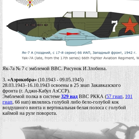
Як-7a № 7 с эмблемой ВВС. Рисунок И.Злобина.
3.
«Аэрокобра»
(10.1943 - 09.05.1945)
28.03.1943–16.10.1943 освоены в 25 зиап Закавказского
фронта (г. Аджи-Кабул АзССР).
Эмблемой полка в системе
329 иад
ВВС РККА (
57 гиап
,
101
гиап
, 66 иап) являлись голубой либо бело-голубой кок
воздушного винта и вертикальная белая полоса с голубой
каймой на руле поворота.