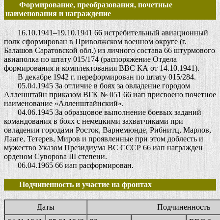
Формирование, преобразования, почетные
наименования и награждение
16.10.1941–19.10.1941 66 истребительный авиационный
полк сформирован в Приволжском военном округе (г.
Балашов Саратовской обл.) из личного состава 66 штурмового
авиаполка по штату 015/174 (распоряжение Отдела
формирования и комплектования ВВС КА от 14.10.1941).
В декабре 1942 г. переформирован по штату 015/284.
05.04.1945 За отличие в боях за овладение городом
Алленштайн приказом ВГК № 051 66 иап присвоено почетное
наименование «Алленштайнский».
04.06.1945 За образцовое выполнение боевых заданий
командования в боях с немецкими захватчиками при
овладении городами Росток, Варнемюнде, Рибнитц, Марлов,
Лааге, Тетерев, Миров и проявленные при этом доблесть и
мужество Указом Президиума ВС СССР 66 иап награжден
орденом Суворова III степени.
06.04.1965 66 иап расформирован.
Подчиненность и участие на фронтах
Даты
Подчиненность