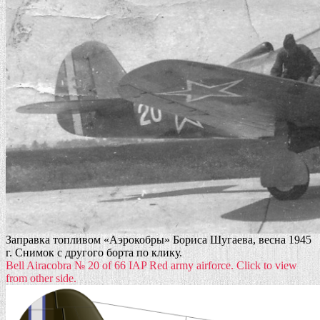
Заправка топливом «Аэрокобры» Бориса Шугаева, весна 1945
г. Снимок с другого борта по клику.
Bell Airacobra № 20 of 66 IAP Red army airforce. Click to view
from other side.