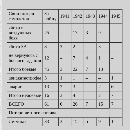
Свои потери
За
1941
1942
1943
1944
1945
самолетов
войну
сбито в
воздушных
25
–
13
3
9
–
боях
сбито ЗА
8
3
2
–
3
–
не вернулось с
12
–
7
4
1
–
боевого задания
Итого боевые
45
3
22
7
13
–
авиакатастрофы
3
1
1
–
–
1
аварии
13
2
3
–
2
6
Итого небоевые
16
3
4
–
2
7
ВСЕГО
61
6
26
7
15
7
Потери летного состава
Летчики
33
3
15
5
9
1