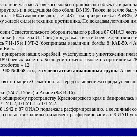
очной частью Азовского моря и прикрывали объекты в района
риуполь и в воздушном бою сбили Bf-109. Также на земле был 
ла 1004 самолетовылета, т.ч. 485 – на прикрытие баз АзВФл, 2
овку живой силы и техники противника. По докладам летчиков и
ки Севастопольского оборонительного района 87 ОИАЭ частью с
рильи (самолеты И-15бис) продолжала вести боевые действия в 
ось
7 И-15 и 1 УТ-2 (боеприпасы в наличии: бомбы 8 ФАБ-50, 4 А
в Ейск.
 прикрытие наших кораблей, участвующих в уничтожении плавс
189 боевых вылетов. Было уничтожено самолетов противника 28 –
мотоботов – 12.
С ЧФ №0068 создается
нештатная авиационная группа
Азовско
оях по защите Севастополя. Перед оставлением города уцелевш
 (5/4 И-15бис) и Анапе (8/8 И-16).
обширному пространству Краснодарского края и базировалась н
/1 УТ-2, 1/1 УТ-1 и 1/1 У-2.
1942 г. 87 ОИАЭ подлежала расформированию, а ее личный сос
ого состава эскадрильи на момент расформирования: в 9 ИАП ушел