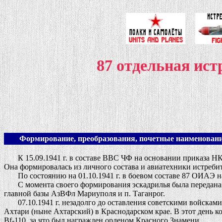
87 отдельная ис
Формирование, преобразования, почетные наименовани
К 15.09.1941 г. в составе ВВС ЧФ на основании приказа НК В
Она формировалась из личного состава и авиатехники истреб
По состоянию на 01.10.1941 г. в боевом составе 87 ОИАЭ на а
С момента своего формирования эскадрилья была передана в
главной базы АзВФл Мариуполя и п. Таганрог.
07.10.1941 г. незадолго до оставления советскими войсками 
Ахтари (ныне Ахтарский) в Краснодарском крае. В этот день 
Bf-110, за что был награжден орденом Красного Знамени.