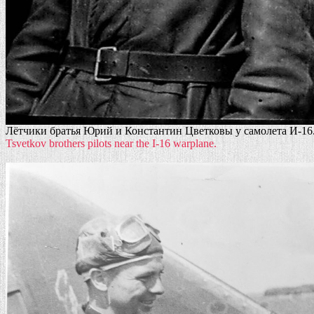
Лётчики братья Юрий и Константин Цветковы у самолета И-16
Tsvetkov brothers pilots near the I-16 warplane.