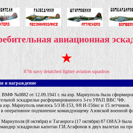
требительная авиационная эс
87th navy detatched fighter aviation squadron
я и награждение
МФ №0882 от 12.09.1941 г. на аэр. Мариуполь была сформирова
ительной эскадрильи расформированного 3-го УРАП ВВС ЧФ.
эр. Мариуполь имелось 5/3 И-153, 9/8 И-15бис и 15 летчиков.
 оперативное подчинение командующему Азовской военной фло
Мариуполя (8 октября) и Таганрога (17 октября) 87 ОИАЭ была 
командир эскадрильи капитан Г.И.Агафонов в двух вылетах на 