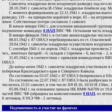
Самолеты эскадрильи вели воздушную разведку над юго-вост
28.10.1941 г. самолеты И-15бис эскадрильи бомбили аэр. Ма
С момента формирования до 22.11.1941 г. эскадрилья выполни
разведку, 119 – на прикрытие кораблей в море, 65 – на штурм
земле. Собственные потери составили 1 самолет.
В начале января 1942 г. для усиления авиационной группиров
подчинение командиру
8 ИАП
ВВС ЧФ. Остальная часть эскад
В январе-феврале 1942 г. в составе авиаэскадрильи числил
08.03.1942 г. 87 ОИАЭ перебазировалась из ст. Ольгинской 
29.04.1942 г. самолеты эскадрильи осуществляли воздушное
С сентября 1941 г. по апрель 1942 г. эскадрилья произвела 2
чел., зенитных батарей – 6, складов с горючим – 6, мостов – 2, 
31.05.1942 г. в соответствии с приказом командующего ВВ
ОИАЭ.
До конца июня 1942 г. самолеты эскадрильи участвовали в б
побережья Краснодарского края и Северного Кавказа.
По состоянию на 03.07.1942 г. 87 ОИАЭ базировалась в Ейске
По состоянию на 22.07.1942 г. 87 ОИАЭ была разбросана по 
числилось 21/21 самолет, в том числе: 8/8 И-16, 10/10 И-15бис, 1
05.09.1942 г. на основании приказа НК ВМФ №0709 от 19.08.
частей ВВС ЧФ (обращена на комплектование
9 ИАП
, из летн
6 летчиков, 8 УАЭ ЧФ - 2 летчика).
Подчиненность и участие на фронтах