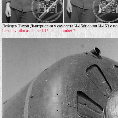
Лебедев Тихон Дмитриевич у самолета И-15бис или И-153 с ном
Lebedev pilot aside the I-15 plane number 7.