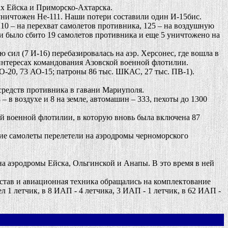
х Ейска и Приморско-Ахтарска.
уничтожен Не-111. Наши потери составили один И-15бис.
10 – на перехват самолетов противника, 125 – на воздушную
ми было сбито 19 самолетов противника и еще 5 уничтожено на
ил (7 И-16) перебазировалась на аэр. Херсонес, где вошла в
интересах командования Азовской военной флотилии.
О-20, 73 АО-15; патроны 86 тыс. ШКАС, 27 тыс. ПВ-1).
редств противника в гавани Мариуполя.
 в воздухе и 8 на земле, автомашин – 333, пехоты до 1300
й военной флотилии, в которую вновь была включена 87
ие самолеты перелетели на аэродромы черноморского
а аэродромы Ейска, Ольгинской и Анапы. В это время в ней
тав и авиационная техника обращались на комплектование
 1 летчик, в 8 ИАП - 4 летчика, 3 ИАП - 1 летчик, в 62 ИАП -