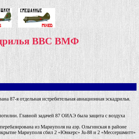
кадрилья ВВС ВМФ
на 87-я отдельная истребительная авиационная эскадрилья.
тилии. Главной задачей 87 ОИАЭ была защита с воздуха
перебазирована из Мариуполя на аэр. Ольгинская в районе
прикрытие Мариуполя сбил 2 «Юнкерс» Ju-88 и 2 «Мессершмитт»