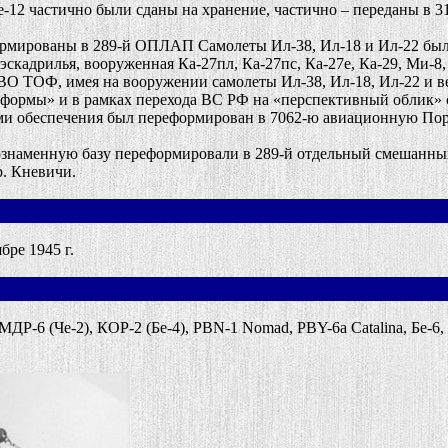
-12 частично были сданы на хранение, частично – переданы в 
рованы в 289-й ОПЛАП Самолеты Ил-38, Ил-18 и Ил-22 были с
скадрилья, вооруженная Ка-27пл, Ка-27пс, Ка-27е, Ка-29, Ми-8,
ТОФ, имея на вооружении самолеты Ил-38, Ил-18, Ил-22 и верт
формы» и в рамках перехода ВС РФ на «перспективный облик» с
ми обеспечения был переформирован в 7062-ю авиационную По
наменную базу переформировали в 289-й отдельный смешанны
. Кневичи.
ре 1945 г.
6 (Че-2), КОР-2 (Бе-4), PBN-1 Nomad, PBY-6a Catalina, Бе-6, Бе