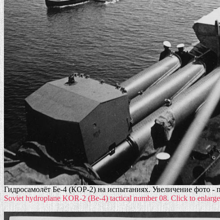
Гидросамолёт Бе-4 (КОР-2) на испытаниях. Увеличение фото - п
Soviet hydroplane KOR-2 (Be-4) tactical number 08. Click to enlarge