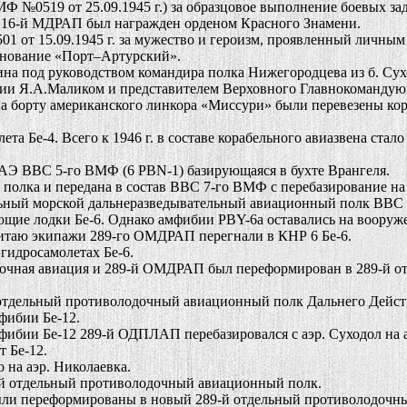
№0519 от 25.09.1945 г.) за образцовое выполнение боевых зад
о 16-й МДРАП был награжден орденом Красного Знамени.
15.09.1945 г. за мужество и героизм, проявленный личным с
енование «Порт–Артурский».
а под руководством командира полка Нижегородцева из б. Сух
ии Я.А.Маликом и представителем Верховного Главнокомандующ
на борту американского линкора «Миссури» были перевезены ко
Бе-4. Всего к 1946 г. в составе корабельного авиазвена стало ч
АЭ ВВС 5-го ВМФ (6 PBN-1) базирующаяся в бухте Врангеля.
 полка и передана в состав ВВС 7-го ВМФ с перебазирование на
ьный морской дальнеразведывательный авиационный полк ВВС
 лодки Бе-6. Однако амфибии PBY-6a оставались на вооружени
итаю экипажи 289-го ОМДРАП перегнали в КНР 6 Бе-6.
гидросамолетах Бе-6.
чная авиация и 289-й ОМДРАП был переформирован в 289-й о
тдельный противолодочный авиационный полк Дальнего Дейст
фибии Бе-12.
ибии Бе-12 289-й ОДПЛАП перебазировался с аэр. Суходол на 
 Бе-12.
на аэр. Николаевка.
й отдельный противолодочный авиационный полк.
переформированы в новый 289-й отдельный противолодочный 