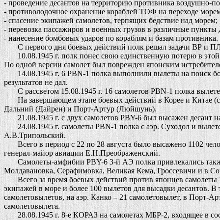
- проведение десантов на территорию противника воздушно-п
- противолодочное охранение кораблей ТОФ на переходе морем
- спасение экипажей самолетов, терпящих бедствие над морем;
- перевозка пассажиров и военных грузов в различные пункты
- нанесение бомбовых ударов по кораблям и базам противника.
С первого дня боевых действий полк решал задачи ВР и ПЛО 
10.08.1945 г. полк понес свою единственную потерю в этой в
По одной версии самолет был поврежден японским истребителе
14.08.1945 г. 6 PBN-1 полка выполнили вылеты на поиск бо
результатов не дал.
С рассветом 15.08.1945 г. 16 самолетов PBN-1 полка вылетел
На завершающем этапе боевых действий в Корее и Китае (с 2
Дальний (Дайрен) и Порт-Артур (Люйшунь).
21.08.1945 г. с двух самолетов PBY-6 был высажен десант на 
24.08.1945 г. самолеты PBN-1 полка с аэр. Суходол и вылетел
А.В.Трипольский.
Всего в период с 22 по 28 августа было высажено 1102 чело
генерал-майор авиации Е.Н.Преображенский.
Самолеты-амфибии PBY-6 3-й АЭ полка привлекались также д
Молдавановка, Серафимовка, Великая Кема, Гроссевичи и в Со
Всего за время боевых действий против японцев самолеты 1
экипажей в море и более 100 вылетов для высадки десантов. В т
самолетовылетов, на аэр. Канко – 21 самолетовылет, в Порт-Арт
самолетовылета.
28.08.1945 г. 8-е КОРАЗ на самолетах МБР-2, входящее в сос