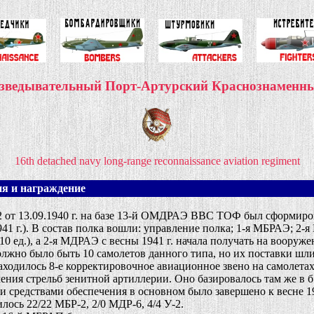
разведывательный Порт-Артурский Краснознамен
16th detached navy long-range reconnaissance aviation regiment
я и награждение
т 13.09.1940 г. на базе 13-й ОМДРАЭ ВВС ТОФ был сформиро
941 г.). В состав полка вошли: управление полка; 1-я МБРАЭ; 2
д.), а 2-я МДРАЭ с весны 1941 г. начала получать на вооруж
должно было быть 10 самолетов данного типа, но их поставки шл
одилось 8-е корректировочное авиационное звено на самолетах
ения стрельб зенитной артиллерии. Оно базировалось там же в б
редствами обеспечения в основном было завершено к весне 19
ось 22/22 МБР-2, 2/0 МДР-6, 4/4 У-2.