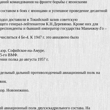
аний командования на фронте борьбы с японскими
оставом в боях с японцами и успешное проведение десантной
одол доставили в Токийский залив советскую
его генерал-лейтенантом К.Н.Деревянко. Кроме них для
рреспонденты и бывший император государства Маньчжоу-Го –
ислиться 4 Бе-4. К 1947 г. это авиазвено было
 аэр. Софийское-на-Амуре.
 5-го ВМФ.
и полка до августа 1957 г.
тдельный дальний противолодочный авиационный полк на
вия.
аэр. Новонежино.
авиационный полк двухэскадрильного состава. На