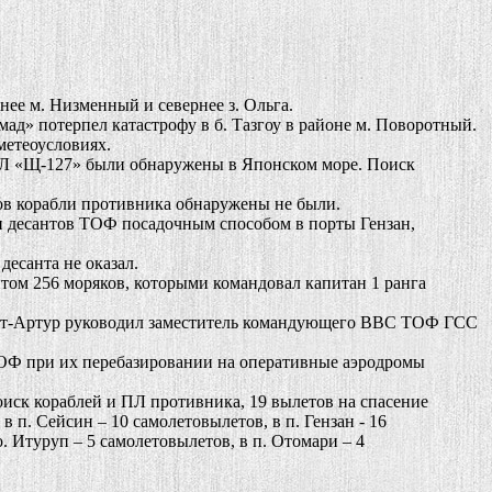
е м. Низменный и севернее з. Ольга.
д» потерпел катастрофу в б. Тазгоу в районе м. Поворотный.
метеоусловиях.
ПЛ «Щ-127» были обнаружены в Японском море. Поиск
тов корабли противника обнаружены не были.
и десантов ТОФ посадочным способом в порты Гензан,
есанта не оказал.
нтом 256 моряков, которыми командовал капитан 1 ранга
Порт-Артур руководил заместитель командующего ВВС ТОФ ГСС
ОФ при их перебазировании на оперативные аэродромы
ск кораблей и ПЛ противника, 19 вылетов на спасение
 п. Сейсин – 10 самолетовылетов, в п. Гензан - 16
о. Итуруп – 5 самолетовылетов, в п. Отомари – 4