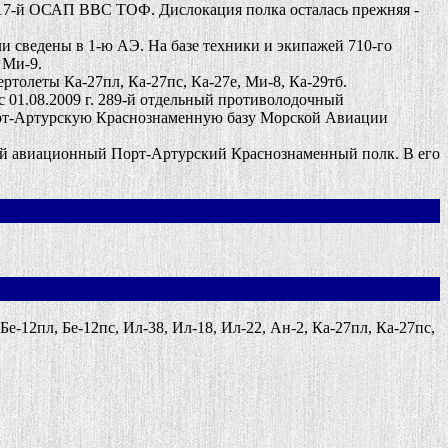
317-й ОСАП ВВС ТОФ. Дислокация полка осталась прежняя -
ведены в 1-ю АЭ. На базе техники и экипажей 710-го
 Ми-9.
олеты Ка-27пл, Ка-27пс, Ка-27е, Ми-8, Ка-29тб.
 01.08.2009 г. 289-й отдельный противолодочный
рт-Артурскую Краснознаменную базу Морской Авиации
й авиационный Порт-Артурский Краснознаменный полк. В его
-12пл, Бе-12пс, Ил-38, Ил-18, Ил-22, Ан-2, Ка-27пл, Ка-27пс,