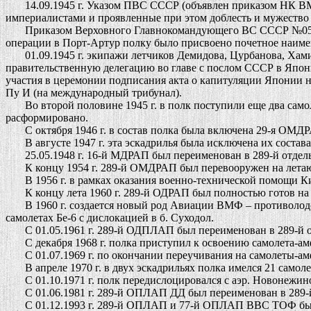
14.09.1945 г. Указом ПВС СССР (объявлен приказом НК ВМФ 
империалистами и проявленные при этом доблесть и мужеств
Приказом Верховного Главнокомандующего ВС СССР №0501 от 
операции в Порт-Артур полку было присвоено почетное наим
01.09.1945 г. экипажи летчиков Демидова, Цурбанова, Хамин
правительственную делегацию во главе с послом СССР в Япон
участия в церемонии подписания акта о капитуляции Японии 
Пу И (на международный трибунал).
Во второй половине 1945 г. в полк поступили еще два самолета 
расформировано.
С октября 1946 г. в состав полка была включена 29-я ОМДР
В августе 1947 г. эта эскадрилья была исключена их состава
25.05.1948 г. 16-й МДРАП был переименован в 289-й отдел
К концу 1954 г. 289-й ОМДРАП был перевооружен на летающие
В 1956 г. в рамках оказания военно-технической помощи К
К концу лета 1960 г. 289-й ОДРАП был полностью готов на 
В 1960 г. создается новый род Авиации ВМФ – противолодо
самолетах Бе-6 с дислокацией в б. Суходол.
С 01.05.1961 г. 289-й ОДПЛАП был переименован в 289-й о
С декабря 1968 г. полка приступил к освоению самолета-ам
С 01.07.1969 г. по окончании переучивания на самолеты-амф
В апреле 1970 г. в двух эскадрильях полка имелся 21 самолет
С 01.10.1971 г. полк передислоцировался с аэр. Новонежино 
С 01.06.1981 г. 289-й ОПЛАП ДД был переименован в 289-
С 01.12.1993 г. 289-й ОПЛАП и 77-й ОПЛАП ВВС ТОФ были 