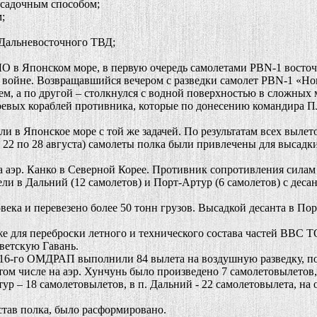
осадочным способом;
;
 Дальневосточного ТВД;
в Японском море, в первую очередь самолетами PBN-1 восточне
ойне. Возвращавшийся вечером с разведки самолет PBN-1 «Нома
м, а по другой – столкнулся с водной поверхностью в сложных 
евых кораблей противника, которые по донесению командира 
и в Японское море с той же задачей. По результатам всех выле
2 по 28 августа) самолеты полка были привлечены для высадк
аэр. Канко в Северной Корее. Противник сопротивления силам д
и в Дальний (12 самолетов) и Порт-Артур (6 самолетов) с деса
века и перевезено более 50 тонн грузов. Высадкой десанта в 
ля переброски летного и технического состава частей ВВС Т
ветскую Гавань.
6-го ОМДРАП выполнили 84 вылета на воздушную разведку, пои
ом числе на аэр. Хунчунь было произведено 7 самолетовылетов, в
ур – 18 самолетовылетов, в п. Дальний - 22 самолетовылета, на 
тав полка, было расформировано.