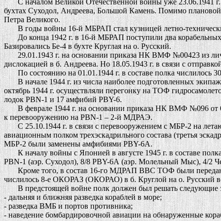
С началом Великой Отечественной войны уже 23.06.1941 г. 1
бухтах Суходол, Андреева, Большой Камень. Помимо плановой 
Петра Великого.
В годы войны 16-й МБРАП стал кузницей летно-технически
До конца 1942 г. в 16-й МБРАП поступили два корабельных р
Базировались Бе-4 в бухте Круглая на о. Русский.
29.01.1943 г. на основании приказа НК ВМФ №00423 из личн
дислокацией в б. Андреева. Но 18.05.1943 г. в связи с отправ
По состоянию на 01.01.1944 г. в составе полка числилось 30/28
В начале 1944 г. из числа наиболее подготовленных экипаже
октябрь 1944 г. осуществляли перегонку на ТОФ гидросамолет
лодок PBN-1 и 17 амфибий PBY-6.
В феврале 1944 г. на основании приказа НК ВМФ №096 от 05.
к перевооружению на PBN-1 – 2-й МДРАЭ.
С 25.10.1944 г. в связи с перевооружением с МБР-2 на лета
авиационным полком трехэскадрильного состава (третья эскад
МБР-2 были заменены амфибиями PBY-6А.
К началу войны с Японией в августе 1945 г. в составе полка 
PBN-1 (аэр. Суходол), 8/8 PBY-6А (аэр. Молельный Мыс), 4/2 Че-
Кроме того, в состав 16-го МДРАП ВВС ТОФ были передан
числилось 8-е ОКОРАЗ (ОКОРАО) в б. Круглой на о. Русский 
В предстоящей войне полк должен был решать следующие з
- дальняя и ближняя разведка кораблей в море;
- разведка ВМБ и портов противника;
- наведение бомбардировочной авиации на обнаруженные кора