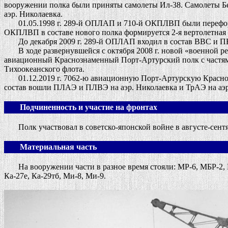
вооружении полка были приняты самолеты Ил-38. Самолеты Бе
аэр. Николаевка.
01.05.1998 г. 289-й ОПЛАП и 710-й ОКПЛВП были переформи
ОКПЛВП в составе нового полка формируется 2-я вертолетная э
До декабря 2009 г. 289-й ОПЛАП входил в состав ВВС и ПВО 
В ходе развернувшейся с октября 2008 г. новой «военной ре
авиационный Краснознаменный Порт-Артурский полк с частя
Тихоокеанского флота.
01.12.2019 г. 7062-ю авиационную Порт-Артурскую Красноз
состав вошли ПЛАЭ и ПЛВЭ на аэр. Николаевка и ТрАЭ на аэр
Подчиненность и участие на фронтах
Полк участвовал в советско-японской войне в августе-сентяб
Материальная часть
На вооружении части в разное время стояли: МР-6, МБР-2, МДР-
Ка-27е, Ка-29тб, Ми-8, Ми-9.