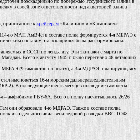
доточен поэскадрильно по побережью Уссурийского залива в
дку в своей зоне ответственности над акваторией залива
о, приписанное к
крейсерам
«Калинин» и «Каганович».
114-го МАП АмВФл в составе полка формируется 4-я МБРАЭ с
ехническим составом эта эскадрилья была расформирована.
авляемых в СССР по ленд-лизу. Эти экипажи с марта по
Магадан. Всего к августу 1945 г. было перегнано 48 летающих
й МБРАЭ (9 самолетов по штату), а 3-я МДРАЭ, планирующаяся
стал именоваться 16-м морским дальнеразведывательным
МБР-2). В последующие шесть месяцев последние самолеты
3-я – амфибиями PBY-6А. Всего в полку насчитывалось 26/26
м они образовали 4-ю МДРАЭ. Также в составе полка
 полк из отдельного авиазвена ледовой разведки ВВС ТОФ.