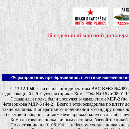
16 отдельный морской дальне
Формирование, преобразования, почетные наименовани
С 13.12.1940 г. на основании директивы ВВС ВМФ №49872 о
с дислокацией в б. Суходол (приказ Ком. ТОФ №016 от 08.01.1
Эскадрильи полка были вооружены самолетами МБР-2 (по 10 е
Четверикова МДР-6 (Че-2). Всего в этой эскадрилье по штату 
такие машины. В оперативном подчинении командиру полка нах
и береговой обороны, а также буксировкой конусов для обеспеч
Комплектование полка личным составом, боевой техникой и с
По состоянию на 01.06.1941 г. в боевом составе полка числил