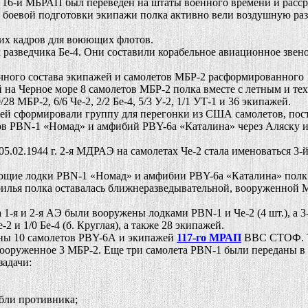
6-й МБРАП был переведен на штаты военного времени и рассре
боевой подготовки экипажи полка активно вели воздушную разве
х кадров для воюющих флотов.
азведчика Бе-4. Они составили корабельное авиационное звен
ого состава экипажей и самолетов МБР-2 расформированного 
кой на Черное море 8 самолетов МБР-2 полка вместе с летным и т
 МБР-2, 6/6 Че-2, 2/2 Бе-4, 5/3 У-2, 1/1 УТ-1 и 36 экипажей.
й сформировали группу для перегонки из США самолетов, пост
ов PBN-1 «Номад» и амфибий PBY-6a «Каталина» через Аляску и 
02.1944 г. 2-я МДРАЭ на самолетах Че-2 стала именоваться 3-
ющие лодки PBN-1 «Номад» и амфибии PBY-6a «Каталина» полк 
рилья полка оставалась ближнеразведывательной, вооруженной 
1-я и 2-я АЭ были вооружены лодками PBN-1 и Че-2 (4 шт.), а 
2 и 1/0 Бе-4 (б. Круглая), а также 28 экипажей.
ы 10 самолетов PBY-6А и экипажей
117-го МРАП
ВВС СТОФ. Та
вооруженное 3 МБР-2. Еще три самолета PBN-1 были переданы в
адачи:
бли противника;