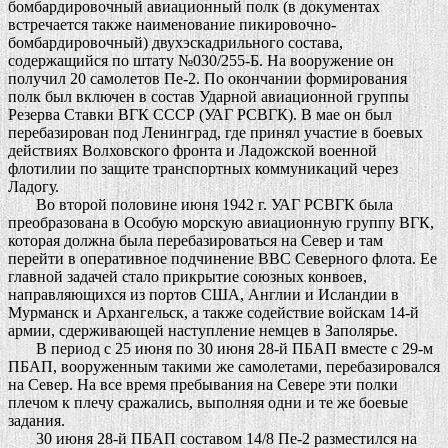
бомбардировочный авиационный полк (в документах
встречается также наименование пикировочно-
бомбардировочный) двухэскадрильного состава,
содержащийся по штату №030/255-Б. На вооружение он
получил 20 самолетов Пе-2. По окончании формирования
полк был включен в состав Ударной авиационной группы
Резерва Ставки ВГК СССР (УАГ РСВГК). В мае он был
перебазирован под Ленинград, где принял участие в боевых
действиях Волховского фронта и Ладожской военной
флотилии по защите транспортных коммуникаций через
Ладогу.
Во второй половине июня 1942 г. УАГ РСВГК была
преобразована в Особую морскую авиационную группу ВГК,
которая должна была перебазироваться на Север и там
перейти в оперативное подчинение ВВС Северного флота. Ее
главной задачей стало прикрытие союзных конвоев,
направляющихся из портов США, Англии и Исландии в
Мурманск и Архангельск, а также содействие войскам 14-й
армии, сдерживающей наступление немцев в Заполярье.
В период с 25 июня по 30 июня 28-й ПБАП вместе с 29-м
ПБАП, вооруженным такими же самолетами, перебазировался
на Север. На все время пребывания на Севере эти полки
плечом к плечу сражались, выполняя одни и те же боевые
задания.
30 июня 28-й ПБАП составом 14/8 Пе-2 разместился на