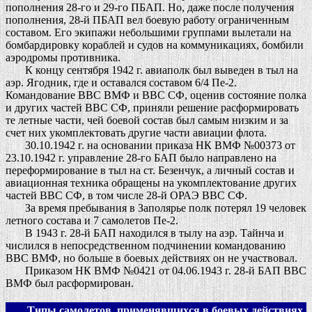
пополнения 28-го и 29-го ПБАП. Но, даже после получения
пополнения, 28-й ПБАП вел боевую работу ограниченным
составом. Его экипажи небольшими группами вылетали на
бомбардировку кораблей и судов на коммуникациях, бомбили
аэродромы противника.
К концу сентября 1942 г. авиаполк был выведен в тыл на
аэр. Ягодник, где и оставался составом 6/4 Пе-2.
Командование ВВС ВМФ и ВВС СФ, оценив состояние полка
и других частей ВВС СФ, приняли решение расформировать
те летные части, чей боевой состав был самым низким и за
счет них укомплектовать другие части авиации флота.
30.10.1942 г. на основании приказа НК ВМФ №00373 от
23.10.1942 г. управление 28-го БАП было направлено на
переформирование в тыл на ст. Безенчук, а личный состав и
авиационная техника обращены на укомплектование других
частей ВВС СФ, в том числе 28-й ОРАЭ ВВС СФ.
За время пребывания в Заполярье полк потерял 19 человек
летного состава и 7 самолетов Пе-2.
В 1943 г. 28-й БАП находился в тылу на аэр. Тайнча и
числился в непосредственном подчинении командованию
ВВС ВМФ, но больше в боевых действиях он не участвовал.
Приказом НК ВМФ №0421 от 04.06.1943 г. 28-й БАП ВВС
ВМФ был расформирован.
Типы самолетов, применявшихся в боевых действиях