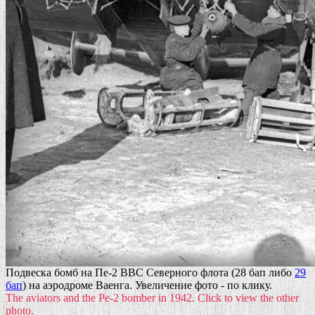
Подвеска бомб на Пе-2 ВВС Северного флота (28 бап либо
29
бап
) на аэродроме Ваенга. Увеличение фото - по клику.
The aviators and the Pe-2 bomber in 1942. Click to view the other
photo.