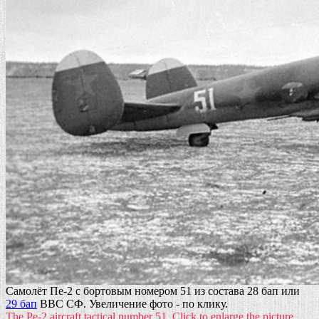
Самолёт Пе-2 с бортовым номером 51 из состава 28 бап или
29 бап
ВВС СФ. Увеличение фото - по клику.
The Pe-2 aircraft tactical number 51. Click to enlarge the picture.