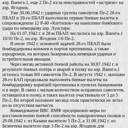
аэр. Ваенга-1, еще 2 Пе-2 из-за неисправностей «застряли» на
аэр. Ягодник.
Уже 30.06.1942 г. ударные группы самолетов Пе-2 28-го
ПБАП и 29-го ПБАП выполнили первые боевые вылеты в
сопровождении 12 Р-40 «Киттихок» на нанесение бомбового
удара по немецкому аэр. Луостари.
На 01.07.1942 г. в 28-м ПБАП числилось на аэр. Ваенга-1
10/10 Пе-2, на аэр. Ягодник 1/0 Пе-2.
В июле 1942 г. основной задачей 28-го ПБАП была
бомбардировка конвоев и портов противника, а также
аэродромов, на которых базировалась немецкая ударная и
истребительная авиация.
Через месяц активной боевой работы на 30.07.1942 г. в
результате боевых потерь и аварий в полку на аэр. Ваенга-1
осталось только 8/6 самолетов Пе-2. В августе 1942 г. экипажи
28-го БАП продолжали выполнять боевые вылеты на
бомбардировку кораблей противника в пунктах базирования
и в море. В связи с малым количеством исправных самолетов,
оставшихся в полку, в таких вылетах участвовало от 3 до 5
Пе-2. Во второй половине месяца полк практически не летал
из-за отсутствия матчасти.
Командование ВВС ВМФ предприняло меры по
восстановлению боевой способности пикировочных полков и
29.08.1942 г. из Казани вылетело 5 Пе-2, а 31.08.1942 г. из
Безенчука вылетело еще 3 Пе-2 на аэр. Ягодник для