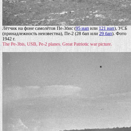
Лётчик на фоне самолётов Пе-3бис (
95 иап
или
121 иап
), УСБ
(принадлежность неизвестна), Пе-2 (28 бап или
29 бап
). Фото
1942 г.
The Pe-3bis, USB, Pe-2 planes. Great Patriotic war picture.