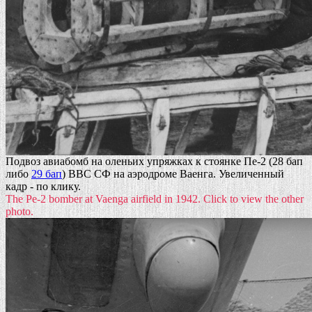
Подвоз авиабомб на оленьих упряжках к стоянке Пе-2 (28 бап
либо
29 бап
) ВВС СФ на аэродроме Ваенга. Увеличенный
кадр - по клику.
The Pe-2 bomber at Vaenga airfield in 1942. Click to view the other
photo.