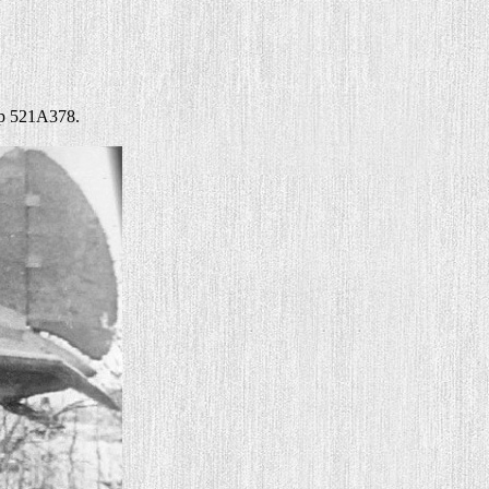
ер 521A378.