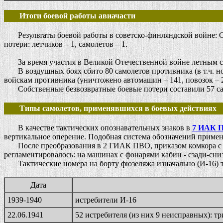
Итоги боевой работы авиачасти
Результаты боевой работы в советско-финляндской войне: Со
потери: летчиков – 1, самолетов – 1.
За время участия в Великой Отечественной войне летным соста
В воздушных боях сбито 80 самолетов противника (в т.ч. ноч
войскам противника (уничтожено автомашин – 141, повозок – 20
Собственные безвозвратные боевые потери составили 57 сам
Типы самолетов, применявшихся в боевых действиях
В качестве тактических опознавательных знаков в
7 ИАК 
вертикальное оперение. Подобная система обозначений приме
После преобразования в 2 ГИАК ПВО, приказом комкора с сент
регламентировалось: на машинах с фонарями кабин - сзади-сни
Тактические номера на борту фюзеляжа изначально (И-16) тр
Дата
1939-1940
истребители И-16
22.06.1941
52 истребителя (из них 9 неисправных): три