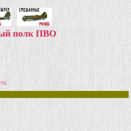
ный полк ПВО
PVO)