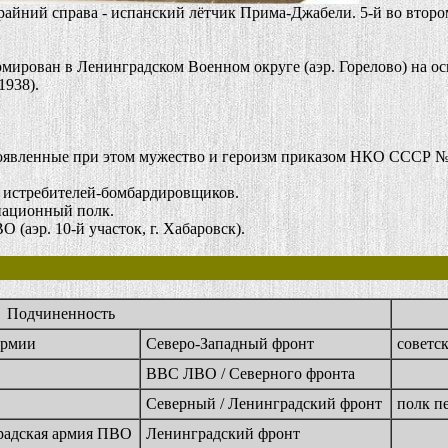
райний справа - испанский лётчик Прима-Джабели. 5-й во втором
рован в Ленинградском Военном округе (аэр. Горелово) на осн
1938).
явленные при этом мужество и героизм приказом НКО СССР № 3
 истребителей-бомбардировщиков.
ационный полк.
аэр. 10-й участок, г. Хабаровск).
Подчиненность
армии
Северо-Западный фронт
советс
ВВС ЛВО / Северного фронта
Северный / Ленинградский фронт
полк п
радская армия ПВО
Ленинградский фронт