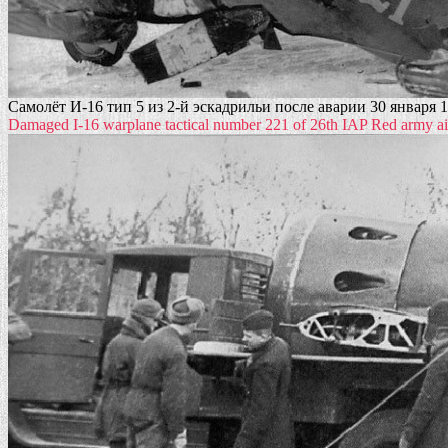
Самолёт И-16 тип 5 из 2-й эскадрильи после аварии 30 января 
Damaged I-16 warplane tactical number 221 of 26th IAP Red army ai