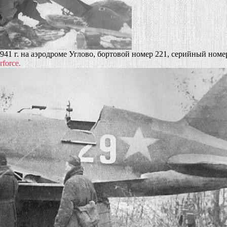
1941 г. на аэродроме Углово, бортовой номер 221, серийный ном
rforce.