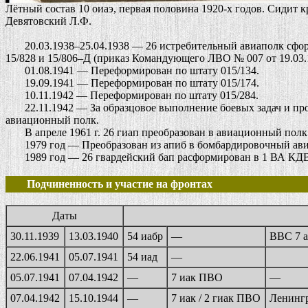
Лётный состав 10 оиаэ, первая половина 1920-х годов. Сидит к
Девятовский Л.Ф.
20.03.1938–25.04.1938 — 26 истребительный авиаполк сформи
15/828 и 15/806–Д (приказ Командующего ЛВО № 007 от 19.03.
01.08.1941 — Переформирован по штату 015/134.
19.09.1941 — Переформирован по штату 015/174.
10.11.1942 — Переформирован по штату 015/284.
22.11.1942 — За образцовое выполнение боевых задач и про
авиационный полк.
В апреле 1961 г. 26 гиап преобразован в авиационный полк
1979 год — Преобразован из апиб в бомбардировочный ави
1989 год — 26 гвардейский бап расформирован в 1 ВА КДВО (
Подчиненность и участие на фронтах
Даты
30.11.1939
13.03.1940
54 иабр
—
ВВС 7 
22.06.1941
05.07.1941
54 иад
—
05.07.1941
07.04.1942
—
7 иак ПВО
—
07.04.1942
15.10.1944
—
7 иак / 2 гиак ПВО
Ленинг