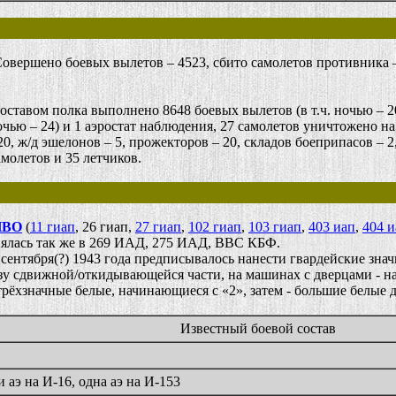
вершено боевых вылетов – 4523, сбито самолетов противника 
вом полка выполнено 8648 боевых вылетов (в т.ч. ночью – 2076
ью – 24) и 1 аэростат наблюдения, 27 самолетов уничтожено н
, ж/д эшелонов – 5, прожекторов – 20, складов боеприпасов – 2,
олетов и 35 летчиков.
ПВО
(
11 гиап
, 26 гиап,
27 гиап
,
102 гиап
,
103 гиап
,
403 иап
,
404 и
нялась так же в 269 ИАД, 275 ИАД, ВВС КБФ.
ября(?) 1943 года предписывалось нанести гвардейские значки
зу сдвижной/откидывающейся части, на машинах с дверцами - на
ёхзначные белые, начинающиеся с «2», затем - большие белые 
Известный боевой состав
 аэ на И-16, одна аэ на И-153