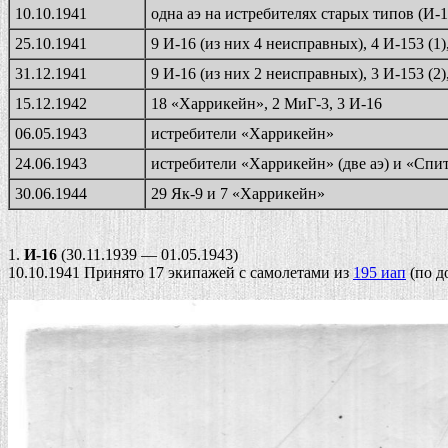
10.10.1941
одна аэ на истребителях старых типов (И-1
25.10.1941
9 И-16 (из них 4 неисправных), 4 И-153 (1),
31.12.1941
9 И-16 (из них 2 неисправных), 3 И-153 (2),
15.12.1942
18 «Харрикейн», 2 МиГ-3, 3 И-16
06.05.1943
истребители «Харрикейн»
24.06.1943
истребители «Харрикейн» (две аэ) и «Спит
30.06.1944
29 Як-9 и 7 «Харрикейн»
1.
И-16
(30.11.1939 — 01.05.1943)
10.10.1941 Принято 17 экипажей с самолетами из
195 иап
(по д