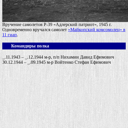
Вручение самолетов Р-39 «Адлерский патриот», 1945 г.
Одновременно вручался самолет
«Майкопский комсомолец» в
11 гиап
.
Командиры полка
_.11.1943 – _.12.1944 м-р, п/п Нихамин Давид Ефимович
30.12.1944 – _.09.1945 м-р Войтенко Стефан Ефимович