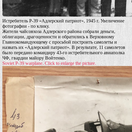
Истребитель Р-39 «Адлерский патриот», 1945 г. Увеличение
фотографии - по клику.
Жители чайсовхоза Адлерского района собрали деньги,
облигации, драгоценности и обратились к Верховному
Главнокомандующему с просьбой построить самолеты и
назвать их «Адлерский патриот». В результате, 11 самолетов
было передано командиру 43-го истребительного авиаполка
ЧФ, гвардии майору Войтенко.
Soviet P-39 warplane. Click to enlarge the picture.