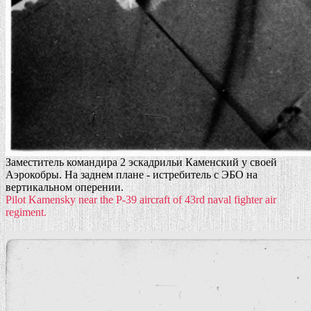
Заместитель командира 2 эскадрильи Каменский у своей
Аэрокобры. На заднем плане - истребитель с ЭБО на
вертикальном оперении.
Pilot Kamensky near the P-39 aircraft of 43rd naval fighter air
regiment.