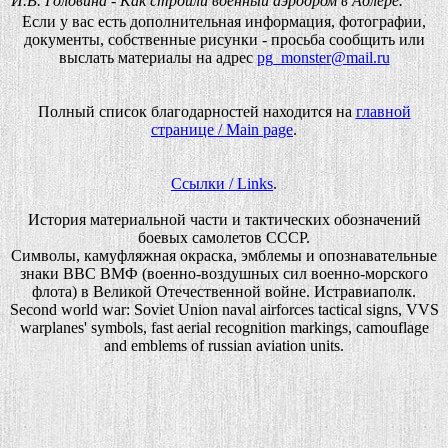
И.В. Головина - Как строили военный аэродром в Адлере.
Если у вас есть дополнительная информация, фотографии,
документы, собственные рисунки - просьба сообщить или
выслать материалы на адрес
pg_monster@mail.ru
Полный список благодарностей находится на
главной
странице / Main page
.
Ссылки / Links
.
История материальной части и тактических обозначений
боевых самолетов СССР.
Символы, камуфляжная окраска, эмблемы и опознавательные
знаки ВВС ВМФ (военно-воздушных сил военно-морского
флота) в Великой Отечественной войне. Истравиаполк.
Second world war: Soviet Union naval airforces tactical signs, VVS
warplanes' symbols, fast aerial recognition markings, camouflage
and emblems of russian aviation units.