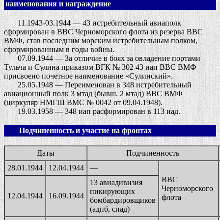
наименования и награждение
11.1943-03.1944 — 43 истребительный авиаполк
сформирован в ВВС Черноморского флота из резерва ВВС
ВМФ, став последним морским истребительным полком,
сформированным в годы войны.
07.09.1944 — За отличие в боях за овладение портами
Тульча и Сулина приказом ВГК № 302 43 иап ВВС ВМФ
присвоено почетное наименование «Сулинский».
25.05.1948 — Переименован в 348 истребительный
авиационный полк 3 мтад (бывш. 2 мтад) ВВС ВМФ
(циркуляр НМГШ ВМС № 0042 от 09.04.1948).
19.03.1958 — 348 иап расформирован в 113 иад.
Подчиненность и участие на фронтах
Даты
Подчиненность
28.01.1944
12.04.1944
—
ВВС
13 авиадивизия
Черноморского
пикирующих
12.04.1944
16.09.1944
флота
бомбардировщиков
(адпб, спад)